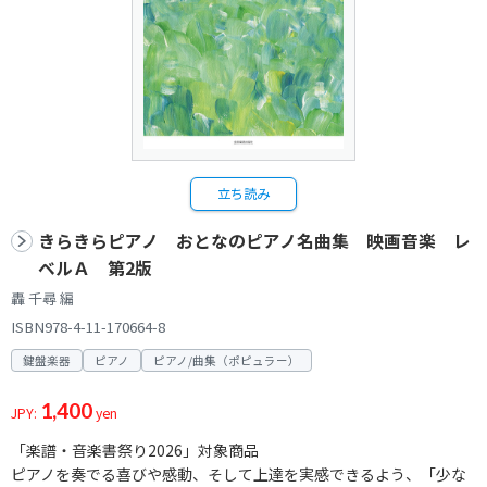
立ち読み
きらきらピアノ おとなのピアノ名曲集 映画音楽 レ
ベルＡ 第2版
轟 千尋 編
ISBN978-4-11-170664-8
鍵盤楽器
ピアノ
ピアノ/曲集（ポピュラー）
1,400
JPY:
yen
「楽譜・音楽書祭り2026」対象商品
ピアノを奏でる喜びや感動、そして上達を実感できるよう、「少な