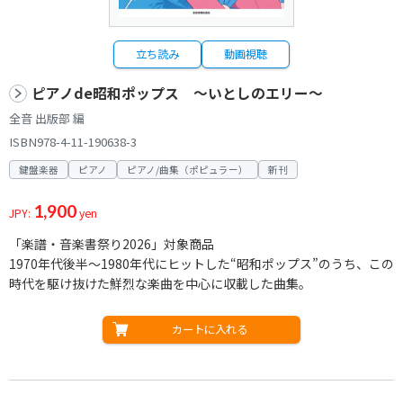
立ち読み
動画視聴
ピアノde昭和ポップス ～いとしのエリー～
全音 出版部 編
ISBN978-4-11-190638-3
鍵盤楽器
ピアノ
ピアノ/曲集（ポピュラー）
新刊
1,900
JPY:
yen
「楽譜・音楽書祭り2026」対象商品
1970年代後半～1980年代にヒットした“昭和ポップス”のうち、この
時代を駆け抜けた鮮烈な楽曲を中心に収載した曲集。
カートに入れる