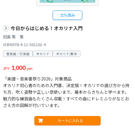
立ち読み
今日からはじめる！オカリナ入門
田島 篤 著
ISBN978-4-11-501101-4
管楽器／打楽器
オカリナ
オカリナ/教本
1,000
JPY:
yen
「楽譜・音楽書祭り2026」対象商品
オカリナ初心者のための入門書、決定版！オカリナの選び方から持
ち方、吹く姿勢や正しい息使いまで、基本からきちんと学べます。
魅力的な練習曲もたくさん収載！すべての曲にドレミふりがなとお
さえ方の図解が付いています。
カートに入れる