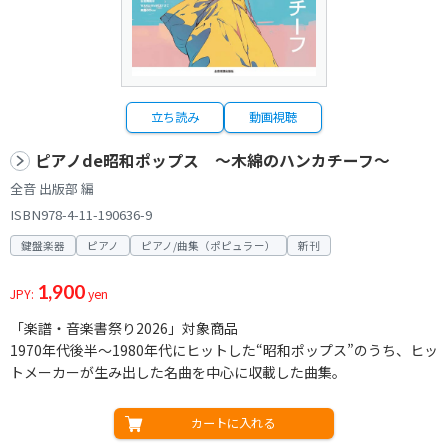
立ち読み
動画視聴
ピアノde昭和ポップス ～木綿のハンカチーフ～
全音 出版部 編
ISBN978-4-11-190636-9
鍵盤楽器
ピアノ
ピアノ/曲集（ポピュラー）
新刊
1,900
JPY:
yen
「楽譜・音楽書祭り2026」対象商品
1970年代後半～1980年代にヒットした“昭和ポップス”のうち、ヒッ
トメーカーが生み出した名曲を中心に収載した曲集。
カートに入れる