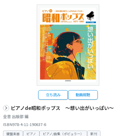
立ち読み
動画視聴
ピアノde昭和ポップス ～想い出がいっぱい～
全音 出版部 編
ISBN978-4-11-190637-6
鍵盤楽器
ピアノ
ピアノ/曲集（ポピュラー）
新刊