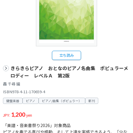
立ち読み
きらきらピアノ おとなのピアノ名曲集 ポピュラーメ
ロディー レベルＡ 第2版
轟 千尋 編
ISBN978-4-11-170659-4
鍵盤楽器
ピアノ
ピアノ/曲集（ポピュラー）
新刊
1,200
JPY:
yen
「楽譜・音楽書祭り2026」対象商品
ピアノを奏でる喜びや感動、そして上達を実感できるよう、「少な