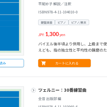
平尾妙子 解説／注釈
ISBN978-4-11-104010-0
鍵盤楽器
ピアノ
ピアノ/教本
1,300
JPY:
yen
バイエル後半頃より併用し、上級まで使
えども、指の独立性と平均性の錬磨のた
カートに入れる
読み
ツェルニー：30番練習曲
全音 出版部 編
ISBN978-4-11-103060-6