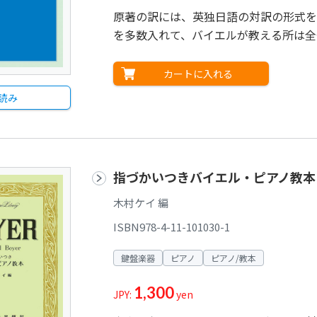
原著の訳には、英独日語の対訳の形式を
を多数入れて、バイエルが教える所は全
カートに入れる
読み
指づかいつきバイエル・ピアノ教本
木村ケイ 編
ISBN978-4-11-101030-1
鍵盤楽器
ピアノ
ピアノ/教本
1,300
JPY:
yen