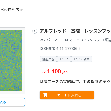
～20件を表示
アルフレッド 基礎：レッスンブック
W.A.パーマー・M.マニュス・A.V.レスコ 
ISBN978-4-11-177736-5
鍵盤楽器
ピアノ
ピアノ/教本
1,400
JPY:
yen
基礎コースの完結編で、中級程度のテク
カートに入れる
読み