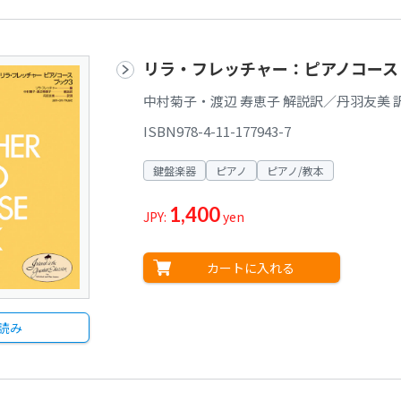
リラ・フレッチャー：ピアノコース 
中村菊子・渡辺 寿恵子 解説訳／丹羽友美 
ISBN978-4-11-177943-7
鍵盤楽器
ピアノ
ピアノ/教本
1,400
JPY:
yen
カートに入れる
読み