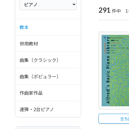
291
件中 1
教本
併用教材
曲集（クラシック）
曲集（ポピュラー）
作曲家作品
連弾・2台ピアノ
立ち