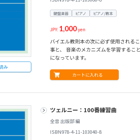
鍵盤楽器
ピアノ
ピアノ/教本
1,000
JPY:
yen
バイエル教則本の次に必ず使用されるこ
事と、 音楽のメカニズムを学習するこ
になっています。
読み
カートに入れる
ツェルニー：100番練習曲
全音 出版部 編
ISBN978-4-11-103040-8