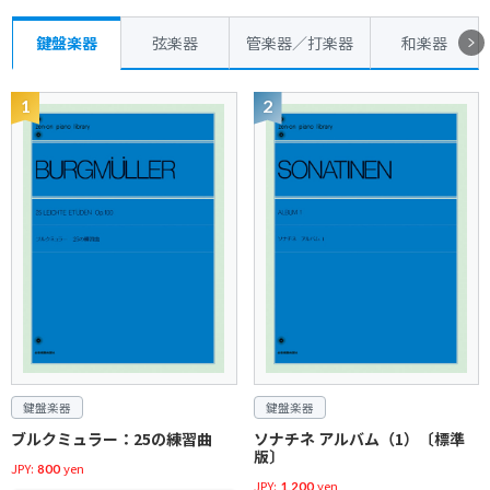
鍵盤楽器
弦楽器
管楽器／打楽器
和楽器
鍵盤楽器
鍵盤楽器
ブルクミュラー：25の練習曲
ソナチネ アルバム（1）〔標準
版〕
JPY:
yen
800
JPY:
yen
1,200