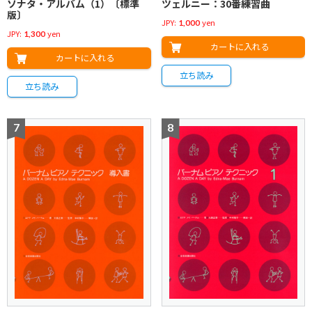
ソナタ・アルバム（1）〔標準
ツェルニー：30番練習曲
版〕
JPY:
yen
1,000
JPY:
yen
1,300
カートに入れる
カートに入れる
立ち読み
立ち読み