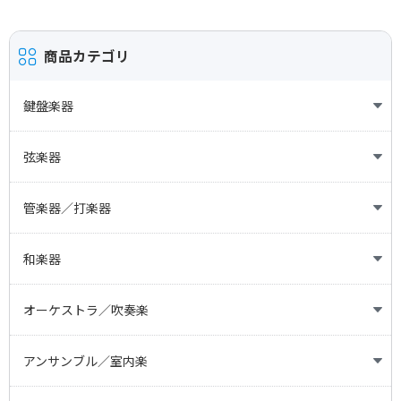
熊本地震による配送への影響について
お知らせ
商品カテゴリ
夏季休業に伴う商品発送のご案内
鍵盤楽器
お知らせ
サーバーメンテナンスに伴うオンラインショップ一時停止のお知ら
ピアノ
弦楽器
せ
オルガン
ヴァイオリン
管楽器／打楽器
お知らせ
台風による配送への影響について
ヴィオラ
リコーダー
和楽器
お知らせ
チェロ
フルート／ピッコロ
文化箏
オーケストラ／吹奏楽
台風6号による配送への影響について
コントラバス
オーボエ
箏
フルオーケストラ
アンサンブル／室内楽