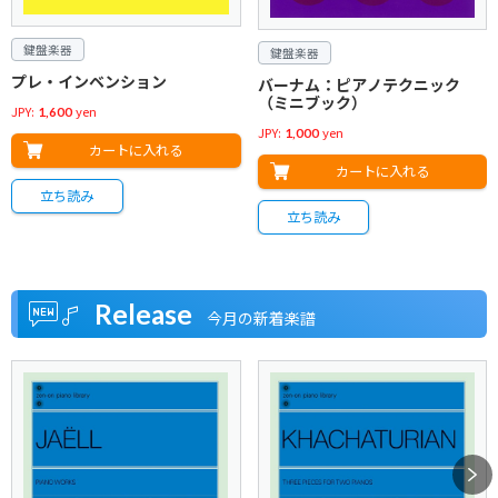
鍵盤楽器
鍵盤楽器
プレ・インベンション
バーナム：ピアノテクニック
（ミニブック）
JPY:
yen
1,600
JPY:
yen
1,000
カートに入れる
カートに入れる
立ち読み
立ち読み
弦楽器
管楽器／打楽器
和楽器
オーケストラ／吹奏楽
アンサンブル／室内楽
声楽／合唱
歌集・メロディ譜
音楽教育
書籍
CD・DVD
グッズ
芸術現代社
Release
弦楽器
管楽器／打楽器
和楽器
オーケストラ／吹奏楽
新刊
声楽／合唱
歌集・メロディ譜
音楽教育
書籍
CD・DVD
グッズ
芸術現代社
アンサンブル／室内楽
今月の新着楽譜
鈴木鎮一ヴァイオリン指導曲集
アーバン：金管教則本
正田麻盛：尺八・篠笛民謡集 1
長生 淳：交響曲第3番〈四季連
ショスタコーヴィチ：5つの小
イタリア歌曲集 1 中声用 [新版]
ジャパニーズ･ロック大全集 ベ
新訂 独習聴音問題集 上 CD-ROM
ヨハン・ヨアヒム・クヴァン
バーナム レッスンDVD[1巻対
5せんノート B5横判 4段 KR-
武満徹対談集創造の周辺
鈴木鎮一ヴァイオリン指導曲集
長生 淳：彗星 トルヴェールの
和楽器ピース 箏三重奏
久石 譲：Spirited Away
酒井健治：弦楽四重奏曲 第2番
コンコーネ50番（中声用）
フォークソングのすべて 改訂
楽しもう！ボディリズムで音楽
ブルー・ノートと調性（CD付）
CD 星降る町の小さな風景
5せんノート B5横判 2段 KR-
CD・DVDで訪れる 世界の名歌劇
3[新版]（CD付）
禱〉
品 2つのヴァイオリンとピアノ
スト262
付
ツ フルート奏法
応] 知らなかった活用術！よく
4(子供用)
1[新版]（CD付）
《惑星》より
Summer
Suite(「千と千尋の神隠し」組
〈フローティング･パーティク
版 ベスト541
を表現しよう
2(子供用)
場
2,900
1,500
2,000
2,400
1,100
5,800
2,800
のための
わかる指導法
曲)
ル〉
3,200
4,200
2,400
3,600
2,400
5,800
3,000
175
3,200
2,200
700
2,800
3,200
4,400
2,400
175
2,500
カートに入れる
カートに入れる
カートに入れる
カートに入れる
カートに入れる
カートに入れる
在庫切れ
カートに入れる
カートに入れる
カートに入れる
カートに入れる
カートに入れる
カートに入れる
カートに入れる
カートに入れる
カートに入れる
カートに入れる
カートに入れる
カートに入れる
カートに入れる
カートに入れる
カートに入れる
カートに入れる
在庫切れ
立ち読み
立ち読み
立ち読み
立ち読み
立ち読み
立ち読み
立ち読み
立ち読み
立ち読み
立ち読み
立ち読み
立ち読み
立ち読み
動画視聴