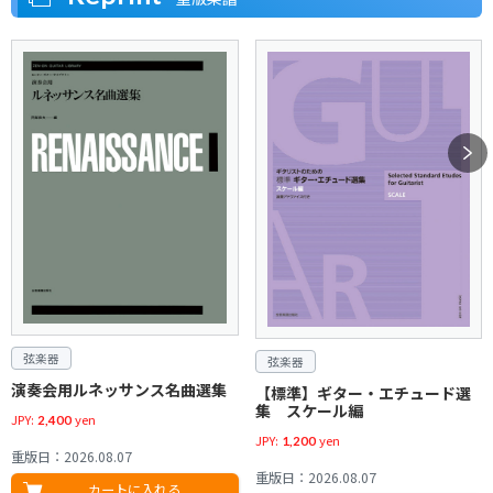
カートに入れる
カートに入れる
カートに入れる
カートに入れる
在庫切れ
立ち読み
グッズ
芸術現代社
グッズ
芸術現代社
立ち読み
立ち読み
立ち読み
立ち読み
立ち読み
弦楽器
CD・DVD
弦楽器
CD・DVD
立ち読み
立ち読み
立ち読み
立ち読み
五線帳 B5判 10段 黄 ZD-110Y
音楽と絵画（上）
五線帳 B5判 10段 赤 ZD-110R
ブラームス声楽曲対訳全集
立ち読み
動画視聴
鈴木鎮一ヴァイオリン指導曲集
CD ブルクミュラー 25の練習
クロイツェル教本
CD 全訳ハノンピアノ教本
（上）
書籍
音楽教育
6[新版]（CD付）
曲
350
1,800
350
1,500
3,400
3,800
日本民謡事典
ヴォーチェ・ディ・フィンテと
3,300
2,427
カートに入れる
在庫切れ
在庫切れ
その実践
カートに入れる
カートに入れる
歌集・メロディ譜
歌集・メロディ譜
在庫切れ
9,800
カートに入れる
カートに入れる
声楽／合唱
声楽／合唱
和楽器
和楽器
1,600
永遠のポップス 2 第10版
歌謡曲のすべて 上
管楽器／打楽器
オーケストラ／吹奏楽
音楽教育
管楽器／打楽器
新刊
音楽教育
オーケストラ／吹奏楽
管楽器／打楽器
アンサンブル／室内楽
カートに入れる
立ち読み
オペラ・アリア集 ソプラノ
小林秀雄：混声合唱曲集「落葉
長沢勝俊：箏四重奏曲
文化箏で奏でる日本の歌
カートに入れる
4,500
4,200
コプラッシュ：60のエチュード
久石 譲：Symphonic Suite
用 1
リトミック指導（1）3才児用
アーバン:12の幻想曲とアリア
ショスタコーヴィチ：交響曲第
松」（改訂版）
ヴォーチェ・ディ・フィンテと
リコーダー四重奏で楽しむ ス
宮本 正太郎：トロンボーン四重
(トロンボーン)
“Kiki's Delivery Service”(交響
14番 ト短調 作品135
その実践
1,200
2,400
タジオジブリ
奏曲第1番
立ち読み
3,300
2,000
3,300
1,300
組曲「魔女の宅急便」)
在庫切れ
在庫切れ
立ち読み
1,600
2,800
2,000
1,600
1,600
カートに入れる
3,600
カートに入れる
芸術現代社
芸術現代社
カートに入れる
カートに入れる
カートに入れる
カートに入れる
CD・DVD
CD・DVD
立ち読み
カートに入れる
カートに入れる
カートに入れる
カートに入れる
カートに入れる
カートに入れる
蘇るSP時代の名演
バラライカ教本 BALALAIKA
立ち読み
弦楽器
弦楽器
CD ピアノ曲集 碧に寄せる詩
CD 尾高惇忠：音の海から～12
立ち読み
立ち読み
立ち読み
立ち読み
のピアノ作品～
2,000
2,000
アザラシヴィリ：ノクターン
[標準]初級からのヴァイオリン
立ち読み
立ち読み
立ち読み
立ち読み
立ち読み
立ち読み
動画視聴
2,800
ヴァイオリンとピアノのための
二重奏～ファースト･ポジション
2,700
弦楽器
カートに入れる
弦楽器
書籍
書籍
／2つのヴァイオリンとピアノの
で楽しむアンサンブル～ 第3版
在庫切れ
カートに入れる
1,800
2,200
ための
演奏会用ルネッサンス名曲選集
カートに入れる
【標準】ギター・エチュード選
これで納得！よくわかる音楽用
キャラ和声
歌集・メロディ譜
歌集・メロディ譜
集 スケール編
語のはなし
カートに入れる
カートに入れる
JPY:
yen
2,400
和楽器
和楽器
1,600
童謡唱歌のすべて
全音歌謡曲全集（35）
声楽／合唱
新刊
声楽／合唱
JPY:
yen
1,200
1,900
文化箏のためのポップス・シリ
文化箏教室テキスト 伴奏集
新刊
オーケストラ／吹奏楽
音楽教育
管楽器／打楽器
管楽器／打楽器
オーケストラ／吹奏楽
音楽教育
重版日：2026.08.07
アンサンブル／室内楽
アンサンブル／室内楽
立ち読み
カートに入れる
日本歌曲集（1）
田畠佑一：混声合唱とピアノの
3,000
1,700
ーズ 不朽のアニメ編
重版日：2026.08.07
カートに入れる
トロンボーン名曲集
アザラシヴィリ：ノクターン
クレ・スタディ ‐音部記号の
アルトサックス・スタンダード
チャイコフスキー：バレエ組曲
ための 狂恋の一滴 ～恋の色
小学生のための器楽合奏 パプ
2,500
芥川 也寸志：弦楽四重奏曲
西村 朗：弦楽四重奏のための
カートに入れる