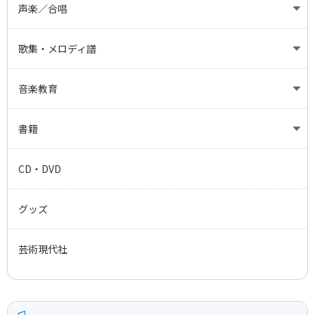
クラシックギター
ファゴット
大正琴
シンフォニエッタ
弦楽アンサンブル
声楽／合唱
LMギター・ベース・バンドスコア
クラリネット
三味線
吹奏楽
木管アンサンブル
声楽
歌集・メロディ譜
ウクレレ
サクソフォーン
篠笛／尺八
金管アンサンブル
合唱
歌謡・ポピュラー
音楽教育
マンドリン
トランペット
和太鼓
打楽器アンサンブル
オペラ
童謡・唱歌・愛唱歌
幼児教育
書籍
ハープ
トロンボーン
和楽器アンサンブル
ソルフェージュ、聴音
専門書
CD・DVD
ホルン
その他アンサンブル
読み物
グッズ
ユーフォニアム
芸術現代社
チューバ