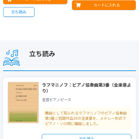
2,300
弦楽オーケストラのための
歴史とともに‐
120曲集 第2版
《白鳥の湖》
彩 抄～
リカ
2,200
カートに入れる
〈青い龍〉
在庫切れ
立ち読み
カートに入れる
2,000
1,500
4,000
カートに入れる
立ち読み
2,200
1,500
カートに入れる
2,100
1,400
1,500
立ち読み
カートに入れる
1,800
立ち読み
カートに入れる
カートに入れる
カートに入れる
カートに入れる
カートに入れる
カートに入れる
カートに入れる
カートに入れる
カートに入れる
立ち読み
立ち読み
立ち読み
立ち読み
立ち読み
立ち読み
立ち読み
立ち読み
立ち読み
立ち読み
ラフマニノフ：ピアノ協奏曲第3番（全楽章よ
り）
全音ピアノピース
難曲として知られるラフマニノフのピアノ協奏曲
第3番ニ短調作品30の全楽章を、メドレー形式で
ピアノ・ソロ用に編曲しました。
立ち読み