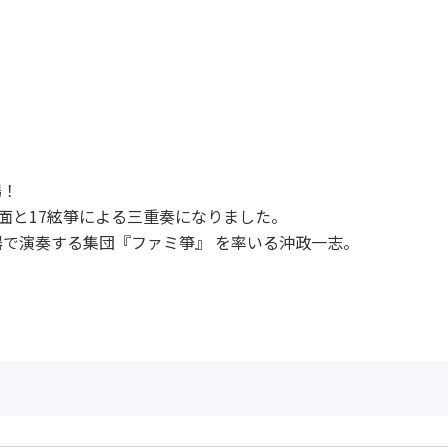
場！
面と17絃箏による三重奏になりました。
で演奏する集団『ファミ箏』 を率いる沖政一志。
。