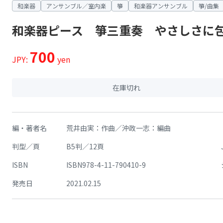
和楽器
アンサンブル／室内楽
箏
和楽器アンサンブル
箏/曲集
和楽器ピース 箏三重奏 やさしさに
700
JPY:
yen
在庫切れ
編・著者名
荒井由実：作曲／沖政一志：編曲
判型／頁
B5判／12頁
ISBN
ISBN978-4-11-790410-9
発売日
2021.02.15