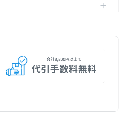
編曲者：
沖政一志
Okimasa，Kazushi