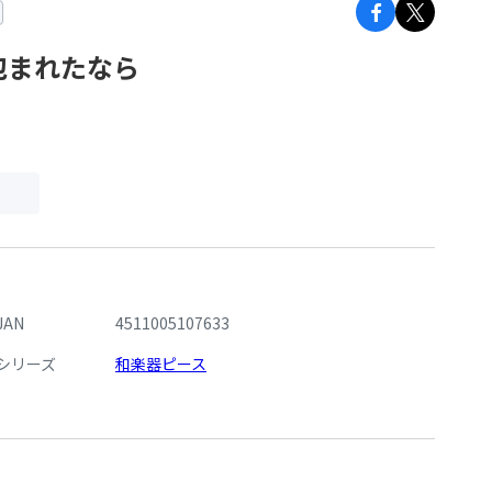
包まれたなら
JAN
4511005107633
シリーズ
和楽器ピース