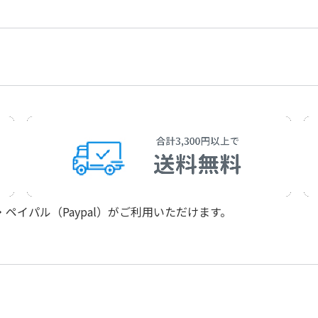
作曲者：
荒井由実
Arai，Yumi
アーティスト：
荒井由実
Yumi Arai
イパル（Paypal）がご利用いただけます。