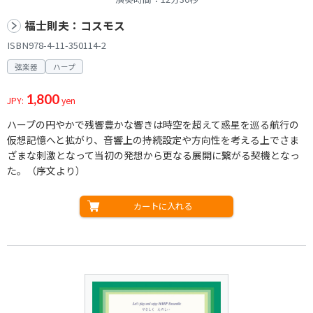
福士則夫：コスモス
ISBN978-4-11-350114-2
弦楽器
ハープ
1,800
JPY:
yen
ハープの円やかで残響豊かな響きは時空を超えて惑星を巡る航行の
仮想記憶へと拡がり、音響上の持続設定や方向性を考える上でさま
ざまな刺激となって当初の発想から更なる展開に繋がる契機となっ
た。（序文より）
カートに入れる