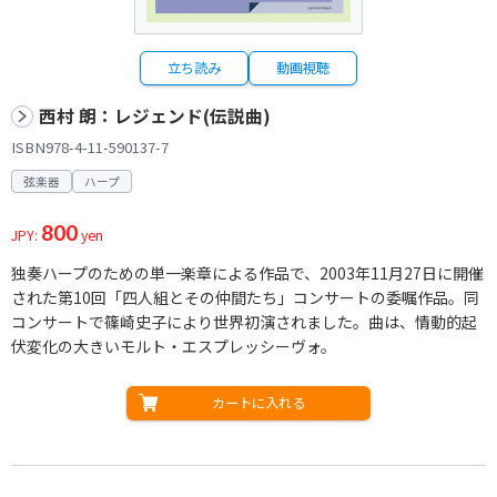
立ち読み
動画視聴
西村 朗：レジェンド(伝説曲)
ISBN978-4-11-590137-7
弦楽器
ハープ
800
JPY:
yen
独奏ハープのための単一楽章による作品で、2003年11月27日に開催
された第10回「四人組とその仲間たち」コンサートの委嘱作品。同
コンサートで篠崎史子により世界初演されました。曲は、情動的起
伏変化の大きいモルト・エスプレッシーヴォ。
カートに入れる