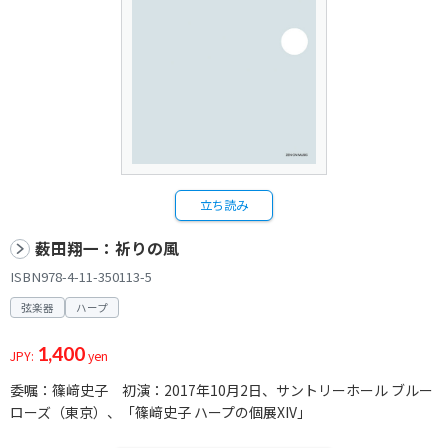
立ち読み
薮田翔一：祈りの風
ISBN978-4-11-350113-5
弦楽器
ハープ
1,400
JPY:
yen
委嘱：篠﨑史子 初演：2017年10月2日、サントリーホール ブルー
ローズ（東京）、「篠﨑史子 ハープの個展XIV」