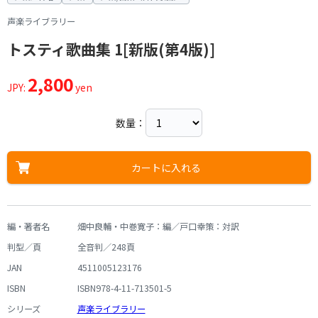
声楽ライブラリー
トスティ歌曲集 1[新版(第4版)]
2,800
JPY:
yen
数量：
カートに入れる
編・著者名
畑中良輔・中巻寛子：編／戸口幸策：対訳
判型／頁
全音判／248頁
JAN
4511005123176
ISBN
ISBN978-4-11-713501-5
シリーズ
声楽ライブラリー