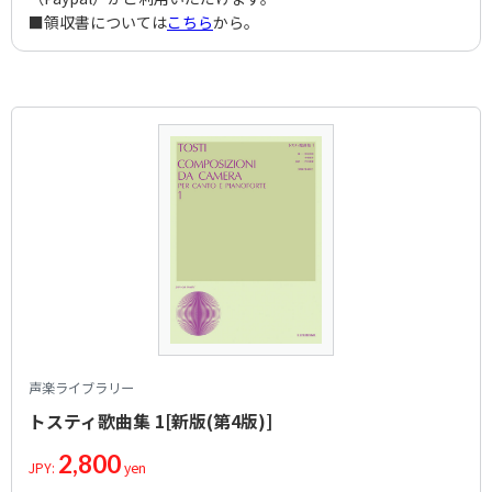
■領収書については
こちら
から。
声楽ライブラリー
トスティ歌曲集 1[新版(第4版)]
2,800
JPY:
yen