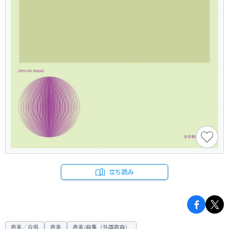
立ち読み
声楽／合唱
声楽
声楽/曲集（外国歌曲）