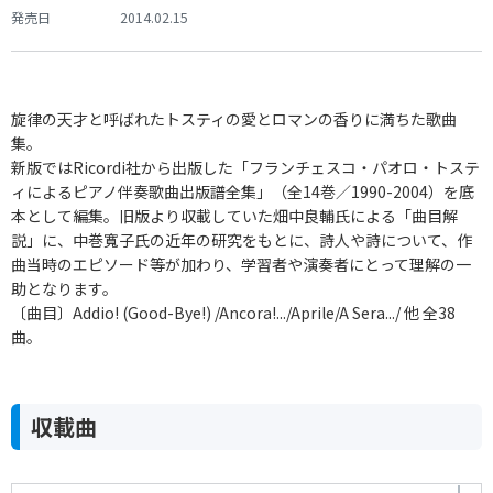
発売日
2014.02.15
旋律の天才と呼ばれたトスティの愛とロマンの香りに満ちた歌曲
集。
新版ではRicordi社から出版した「フランチェスコ・パオロ・トステ
ィによるピアノ伴奏歌曲出版譜全集」（全14巻／1990-2004）を底
本として編集。旧版より収載していた畑中良輔氏による「曲目解
説」に、中巻寬子氏の近年の研究をもとに、詩人や詩について、作
曲当時のエピソード等が加わり、学習者や演奏者にとって理解の一
助となります。
〔曲目〕Addio! (Good-Bye!) /Ancora!.../Aprile/A Sera.../ 他 全38
曲。
収載曲