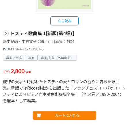
立ち読み
トスティ歌曲集 1[新版(第4版)]
畑中良輔・中巻寛子：編／戸口幸策：対訳
ISBN978-4-11-713501-5
声楽／合唱
声楽
声楽/曲集（外国歌曲）
2,800
JPY:
yen
旋律の天才と呼ばれたトスティの愛とロマンの香りに満ちた歌曲
集。新版ではRicordi社から出版した「フランチェスコ・パオロ・ト
スティによるピアノ伴奏歌曲出版譜全集」（全14巻／1990-2004）
を底本として編集。
カートに入れる