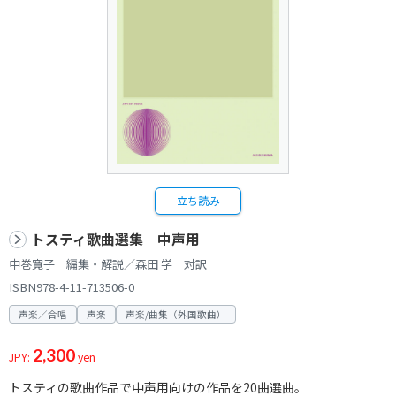
立ち読み
トスティ歌曲選集 中声用
中巻寛子 編集・解説／森田 学 対訳
ISBN978-4-11-713506-0
声楽／合唱
声楽
声楽/曲集（外国歌曲）
2,300
JPY:
yen
トスティの歌曲作品で中声用向けの作品を20曲選曲。