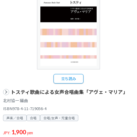
立ち読み
トスティ歌曲による女声合唱曲集「アヴェ・マリア」
北村協一 編曲
ISBN978-4-11-719056-4
声楽／合唱
合唱
合唱/女声・児童合唱
1,900
JPY:
yen