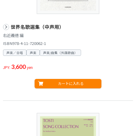
世界名歌選集（中声用）
右近義徳 編
ISBN978-4-11-720062-1
声楽／合唱
声楽
声楽/曲集（外国歌曲）
3,600
JPY:
yen
カートに入れる