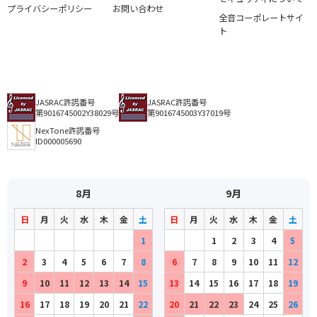
プライバシーポリシー
お問い合わせ
全音コーポレートサイ
ト
JASRAC許諾番号
JASRAC許諾番号
第9016745002Y38029号
第9016745003Y37019号
NexTone許諾番号
ID000005690
8月
9月
日
月
火
水
木
金
土
日
月
火
水
木
金
土
1
1
2
3
4
5
2
3
4
5
6
7
8
6
7
8
9
10
11
12
9
10
11
12
13
14
15
13
14
15
16
17
18
19
16
17
18
19
20
21
22
20
21
22
23
24
25
26