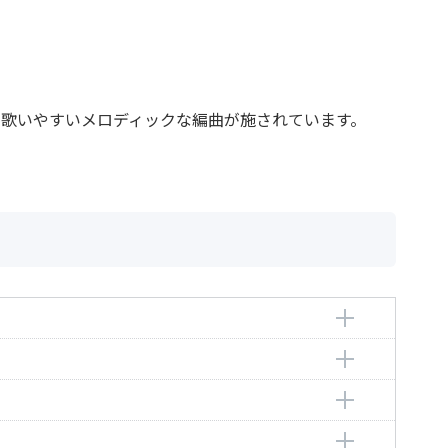
歌いやすいメロディックな編曲が施されています。
チェスコ・パオロ
 Paolo
チェスコ・パオロ
メーロ／畑中良輔／畑中更予
 Paolo
/Hatanaka，Ryosuke/Hatanaka，Kouyo
チェスコ・パオロ
ロレンツォ／畑中良輔／畑中更予
 Paolo
enzo/Hatanaka，Ryosuke/Hatanaka，