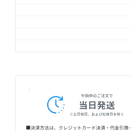
四月
Aprile!
最後の歌（いやはての歌）
L'ultima canzone
悲しみ
Tristezza
もう一度（今ひとたび）
Ancora!
理想（理想の人）
Ideale
■決済方法は、クレジットカード決済・代金引換・ペ