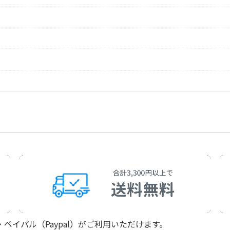
作曲者：
トスティ，フラン
作詞者：
G.A.チェサーレオ
Kouyo
Tosti，Francesco
G.A.Cesareo/Tok
作曲者：
トスティ，フラン
作詞者：
R.E.パリアーラ
Tosti，Francesco
R.E.Pagliara/Ha
作曲者：
トスティ，フラン
作詞者：
チンミーノ，フラ
Tosti，Francesco
Cimmino，France
作曲者：
トスティ，フラン
作詞者：
マッツォーラ，リ
Tosti，Francesco
Mazzola，Riccar
作曲者：
トスティ，フラン
作詞者：
R.E.パリアーラ／
Tosti，Francesco
R.E.Pagliara/Tok
作詞者：
エルリーコ，カル
#N/A
イパル（Paypal）がご利用いただけます。