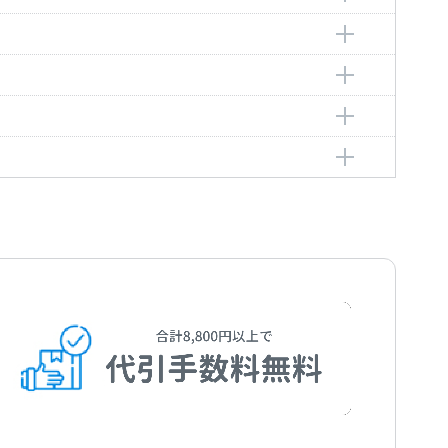
チェスコ・パオロ
／徳永 政太郎
 Paolo
unaga，Masataro
チェスコ・パオロ
／畑中良輔／畑中更予
 Paolo
tanaka，Ryosuke/Hatanaka，Kouyo
チェスコ・パオロ
ンチェスコ
 Paolo
sco
チェスコ・パオロ
ッカルド
 Paolo
do
チェスコ・パオロ
徳永 政太郎
 Paolo
unaga，Masataro
メーロ／堀内敬三