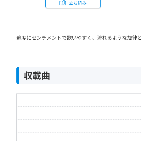
立ち読み
適度にセンチメントで歌いやすく、流れるような旋律
収載曲
アヴェ・マリア
Ave Maria
夢
Sogno
セレナータ
La Serenata