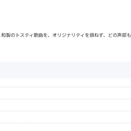
と和製のトスティ歌曲を、オリジナリティを損ねず、どの声部も
作曲者：
トスティ，フラン
Tosti，Francesco
作曲者：
トスティ，フラン
作詞者：
エルリーコ，カル
Tosti，Francesco
Errico，Carmelo
作曲者：
トスティ，フラン
作詞者：
ステッケッティ，
Tosti，Francesco
Stecchetti，Lor