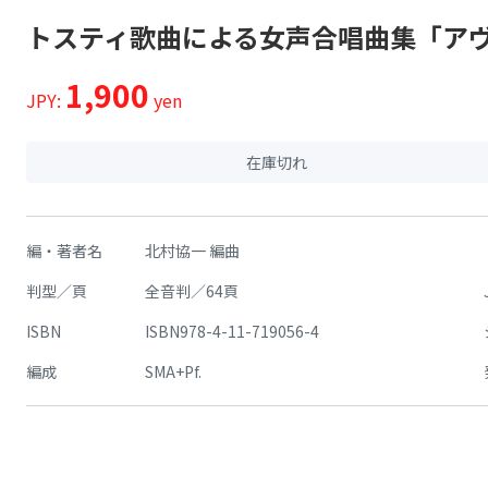
トスティ歌曲による女声合唱曲集「ア
1,900
JPY:
yen
在庫切れ
編・著者名
北村協一 編曲
判型／頁
全音判／64頁
ISBN
ISBN978-4-11-719056-4
編成
SMA+Pf.