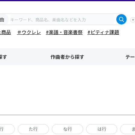
曲
た商品
＃ウクレレ
#楽譜・音楽書祭
#ピティナ課題
探す
作曲者から探す
テー
行
た行
な行
は行