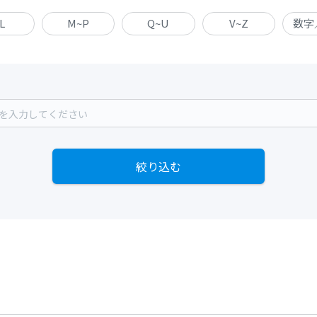
~L
M~P
Q~U
V~Z
数字
絞り込む