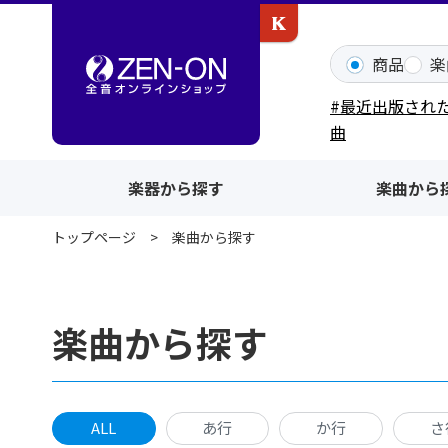
カワイ出版ONLINE
商品
楽
#最近出版され
曲
楽器から探す
楽曲から
トップページ
楽曲から探す
楽曲から探す
ALL
あ行
か行
さ