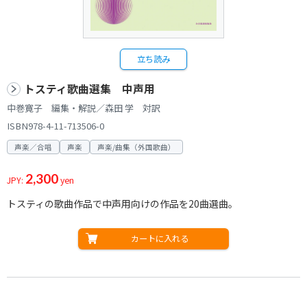
立ち読み
トスティ歌曲選集 中声用
中巻寛子 編集・解説／森田 学 対訳
ISBN978-4-11-713506-0
声楽／合唱
声楽
声楽/曲集（外国歌曲）
2,300
JPY:
yen
トスティの歌曲作品で中声用向けの作品を20曲選曲。
カートに入れる