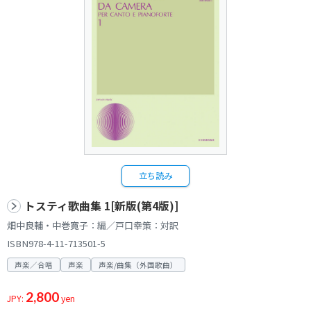
立ち読み
トスティ歌曲集 1[新版(第4版)]
畑中良輔・中巻寛子：編／戸口幸策：対訳
ISBN978-4-11-713501-5
声楽／合唱
声楽
声楽/曲集（外国歌曲）
2,800
JPY:
yen