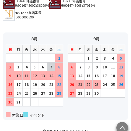
JASRAC許諾番号
JASRAC許諾番号
第9016745002Y38029号
第9016745003Y37019号
NexTone許諾番号
ID000005690
8月
9月
日
月
火
水
木
金
土
日
月
火
水
木
金
土
1
1
2
3
4
5
2
3
4
5
6
7
8
6
7
8
9
10
11
12
9
10
11
12
13
14
15
13
14
15
16
17
18
19
16
17
18
19
20
21
22
20
21
22
23
24
25
26
23
24
25
26
27
28
29
27
28
29
30
30
31
休業日
イベント