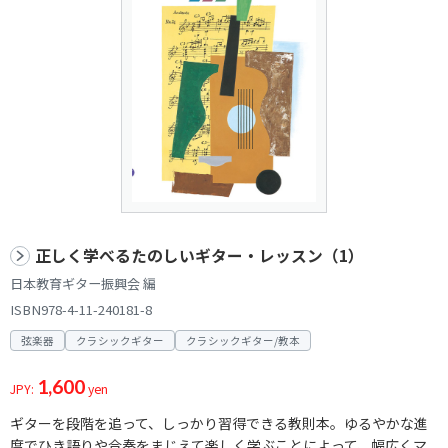
正しく学べるたのしいギター・レッスン（1）
日本教育ギター振興会 編
ISBN978-4-11-240181-8
弦楽器
クラシックギター
クラシックギター/教本
1,600
JPY:
yen
ギターを段階を追って、しっかり習得できる教則本。ゆるやかな進
度でひき語りや合奏をまじえて楽しく学ぶことによって、幅広くマ