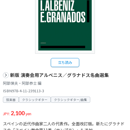
立ち読み
新版 演奏会用アルベニス／グラナドス名曲選集
阿部保夫・阿部恭士 編
ISBN978-4-11-239113-3
弦楽器
クラシックギター
クラシックギター/曲集
2,100
JPY:
yen
スペインの近代作曲家二人の代表作。全面改訂版。新たにグラナド
スの「スペイン舞曲第11番〈サンプラ〉」も追加。