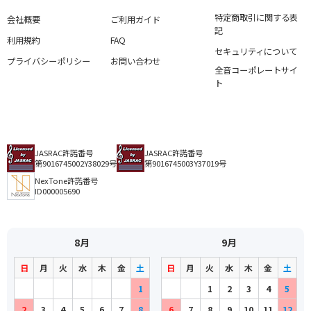
特定商取引に関する表
会社概要
ご利用ガイド
記
利用規約
FAQ
セキュリティについて
プライバシーポリシー
お問い合わせ
全音コーポレートサイ
ト
JASRAC許諾番号
JASRAC許諾番号
第9016745002Y38029号
第9016745003Y37019号
NexTone許諾番号
ID000005690
8月
9月
日
月
火
水
木
金
土
日
月
火
水
木
金
土
1
1
2
3
4
5
2
3
4
5
6
7
8
6
7
8
9
10
11
12