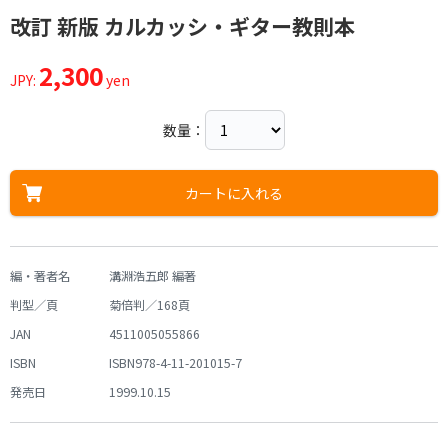
改訂 新版 カルカッシ・ギター教則本
2,300
JPY:
yen
数量：
カートに入れる
編・著者名
溝淵浩五郎 編著
判型／頁
菊倍判／168頁
JAN
4511005055866
ISBN
ISBN978-4-11-201015-7
発売日
1999.10.15