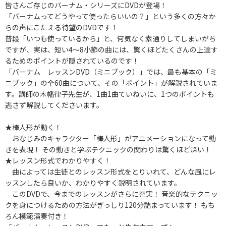
皆さんご存じのバーナム・シリーズにDVDが登場！
「バーナムってどうやって使ったらいいの？」という多くの方々か
らの声にこたえる待望のDVDです！
普段「いつも使っているから」と、何気なく素通りしてしまいがち
ですが、実は、短い4～8小節の曲には、驚くほどたくさんの上達す
るためのポイントが隠されているのです！
「バーナム レッスンDVD（ミニブック）」では、最も基本の「ミ
ニブック」の全60曲について、その「ポイント」が解説されていま
す。講師の木幡律子先生が、1曲1曲ていねいに、1つのポイントも
逃さず解説してくださいます。
★棒人形が動く！
おなじみのキャラクター「棒人形」がアニメーションになって動
きを表現！ その動きと学ぶテクニックの関わりは驚くほど深い！
★レッスン形式でわかりやすく！
曲によっては生徒とのレッスン形式をとりいれて、どんな風にレ
ッスンしたら良いか、わかりやすく説明されています。
このDVDで、今までのレッスンがさらに充実！ 音楽的なテクニッ
クを身につけるための方法がぎっしり120分詰まっています！ もち
ろん模範演奏付き！