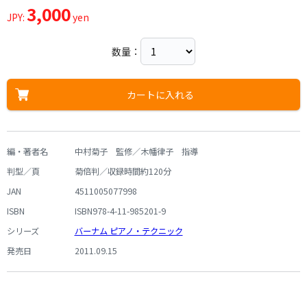
3,000
JPY:
yen
数量：
カートに入れる
編・著者名
中村菊子 監修／木幡律子 指導
判型／頁
菊倍判／収録時間約120分
JAN
4511005077998
ISBN
ISBN978-4-11-985201-9
シリーズ
バーナム ピアノ・テクニック
発売日
2011.09.15