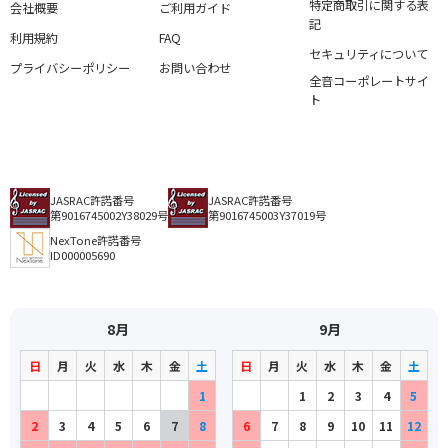
特定商取引に関する表
会社概要
ご利用ガイド
記
利用規約
FAQ
セキュリティについて
プライバシーポリシー
お問い合わせ
全音コーポレートサイ
ト
JASRAC許諾番号
JASRAC許諾番号
第9016745002Y38029号
第9016745003Y37019号
NexTone許諾番号
ID000005690
8月
9月
日
月
火
水
木
金
土
日
月
火
水
木
金
土
1
1
2
3
4
5
2
3
4
5
6
7
8
6
7
8
9
10
11
12