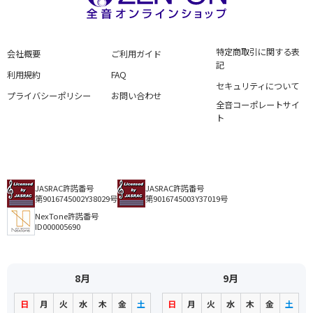
特定商取引に関する表
会社概要
ご利用ガイド
記
利用規約
FAQ
セキュリティについて
プライバシーポリシー
お問い合わせ
全音コーポレートサイ
ト
JASRAC許諾番号
JASRAC許諾番号
第9016745002Y38029号
第9016745003Y37019号
NexTone許諾番号
ID000005690
8月
9月
日
月
火
水
木
金
土
日
月
火
水
木
金
土