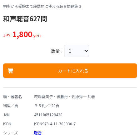
初歩から受験まで段階的に使える聴音問題集 3
和声聴音627問
1,800
JPY:
yen
数量：
カートに入れる
編・著者名
糀場富美子・後藤丹・佐原秀一 共著
判型／頁
Ｂ５判／120頁
JAN
4511005128430
ISBN
ISBN978-4-11-700330-7
シリーズ
聴音