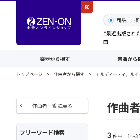
カワイ出版ONLINE
商品
楽
#最近出版され
曲
楽器から探す
楽曲から
トップページ
作曲者から探す
アルディーティ，ルイ
作曲
作曲者一覧に戻る
フリーワード検索
3
件中 1～3