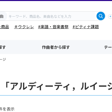
曲
た商品
＃ウクレレ
#楽譜・音楽書祭
#ピティナ課題
探す
作曲者から探す
テー
ージ
者「アルディーティ，ルイー
件を表示