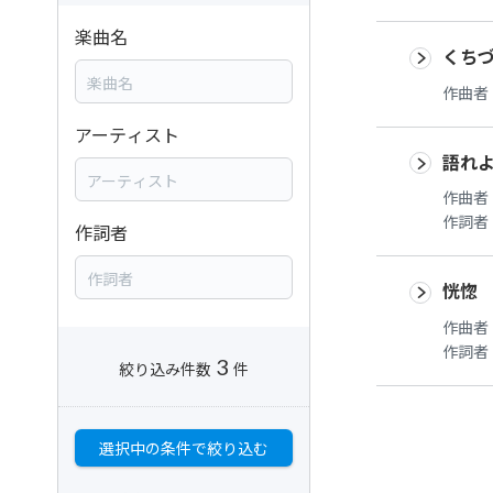
楽曲名
くち
作曲者
アーティスト
語れ
作曲者
作詞者
作詞者
恍惚
作曲者
作詞者
3
絞り込み件数
件
選択中の条件で絞り込む