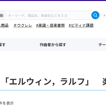
曲
た商品
＃ウクレレ
#楽譜・音楽書祭
#ピティナ課題
探す
作曲者から探す
テー
者「エルウィン，ラルフ」 
件を表示