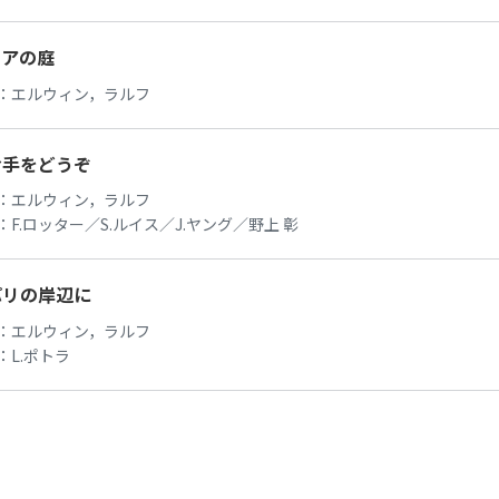
リアの庭
：
エルウィン，ラルフ
お手をどうぞ
：
エルウィン，ラルフ
：
F.ロッター／S.ルイス／J.ヤング／野上 彰
パリの岸辺に
：
エルウィン，ラルフ
：
L.ポトラ