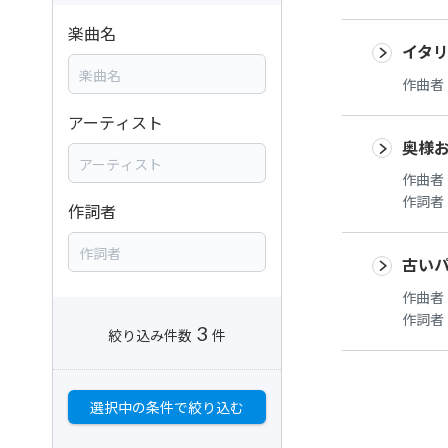
楽曲名
イタ
作曲者
アーティスト
奥様
作曲者
作詞者
作詞者
古い
作曲者
作詞者
3
絞り込み件数
件
選択中の条件で絞り込む