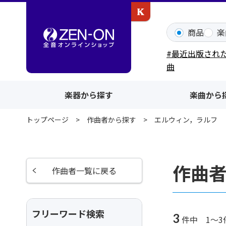
カワイ出版ONLINE
商品
楽
#最近出版され
曲
楽器から探す
楽曲から
トップページ
作曲者から探す
エルウィン，ラルフ
作曲
作曲者一覧に戻る
フリーワード検索
3
件中 1～3