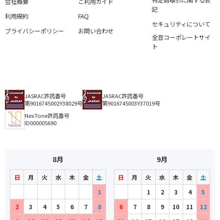
特定商取引に関する表
会社概要
ご利用ガイド
記
利用規約
FAQ
セキュリティについて
プライバシーポリシー
お問い合わせ
全音コーポレートサイ
ト
JASRAC許諾番号
JASRAC許諾番号
第9016745002Y38029号
第9016745003Y37019号
NexTone許諾番号
ID000005690
8月
9月
日
月
火
水
木
金
土
日
月
火
水
木
金
土
1
1
2
3
4
5
2
3
4
5
6
7
8
6
7
8
9
10
11
12