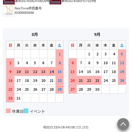
第9016745002Y38029号
第9016745003Y37019号
NexTone許諾番号
ID000005690
8月
9月
日
月
火
水
木
金
土
日
月
火
水
木
金
土
1
1
2
3
4
5
2
3
4
5
6
7
8
6
7
8
9
10
11
12
9
10
11
12
13
14
15
13
14
15
16
17
18
19
16
17
18
19
20
21
22
20
21
22
23
24
25
26
23
24
25
26
27
28
29
27
28
29
30
30
31
休業日
イベント
©2025 ZEN-ON MUSIC CO., LTD.