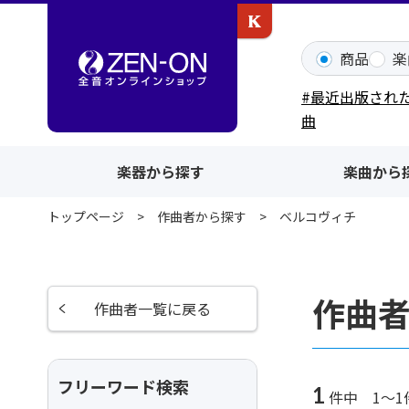
カワイ出版ONLINE
商品
楽
#最近出版され
曲
楽器から探す
楽曲から
トップページ
作曲者から探す
ベルコヴィチ
作曲
作曲者一覧に戻る
フリーワード検索
1
件中 1～1