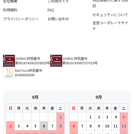
特定商取引に関する表
会社概要
ご利用ガイド
記
利用規約
FAQ
セキュリティについて
プライバシーポリシー
お問い合わせ
全音コーポレートサイ
ト
JASRAC許諾番号
JASRAC許諾番号
第9016745002Y38029号
第9016745003Y37019号
NexTone許諾番号
ID000005690
8月
9月
日
月
火
水
木
金
土
日
月
火
水
木
金
土
1
1
2
3
4
5
2
3
4
5
6
7
8
6
7
8
9
10
11
12