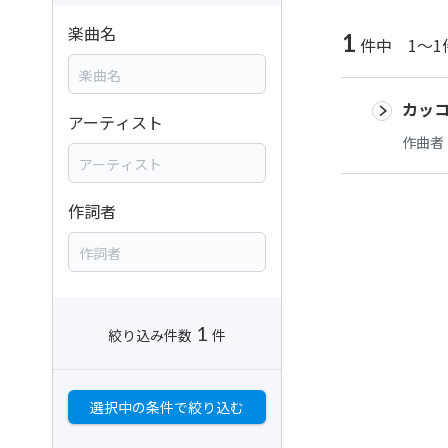
楽曲名
1
件中 1～1
カッ
アーティスト
作曲者
作詞者
1
絞り込み件数
件
選択中の条件で絞り込む