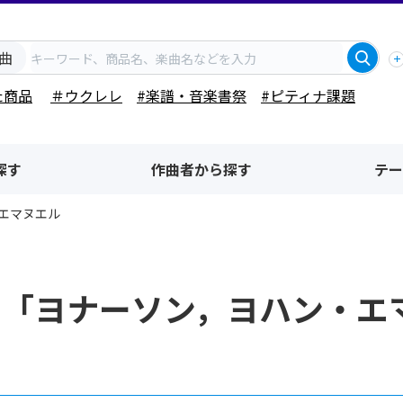
曲
た商品
＃ウクレレ
#楽譜・音楽書祭
#ピティナ課題
探す
作曲者から探す
テー
エマヌエル
者「ヨナーソン，ヨハン・エ