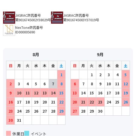
JASRAC許諾番号
JASRAC許諾番号
第9016745002Y38029号
第9016745003Y37019号
NexTone許諾番号
ID000005690
8月
9月
日
月
火
水
木
金
土
日
月
火
水
木
金
土
1
1
2
3
4
5
2
3
4
5
6
7
8
6
7
8
9
10
11
12
9
10
11
12
13
14
15
13
14
15
16
17
18
19
16
17
18
19
20
21
22
20
21
22
23
24
25
26
23
24
25
26
27
28
29
27
28
29
30
30
31
休業日
イベント