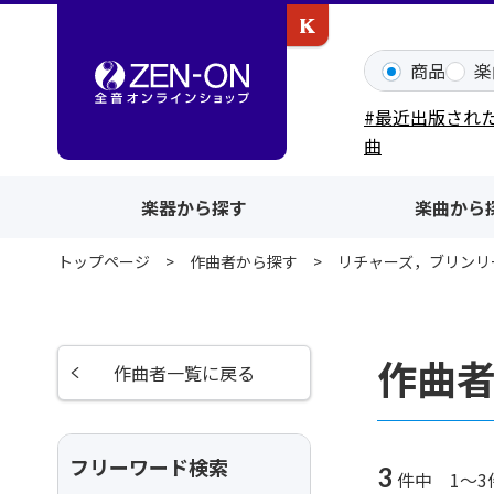
カワイ出版ONLINE
商品
楽
#最近出版され
曲
楽器から探す
楽曲から
トップページ
作曲者から探す
リチャーズ，ブリンリ
作曲
作曲者一覧に戻る
フリーワード検索
3
件中 1～3