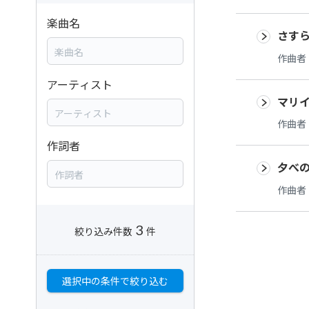
楽曲名
さすら
作曲者
アーティスト
マリ
作曲者
作詞者
夕べ
作曲者
3
絞り込み件数
件
選択中の条件で絞り込む