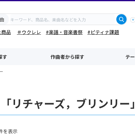
曲
た商品
＃ウクレレ
#楽譜・音楽書祭
#ピティナ課題
探す
作曲者から探す
テー
ー
者「リチャーズ，ブリンリー
件を表示