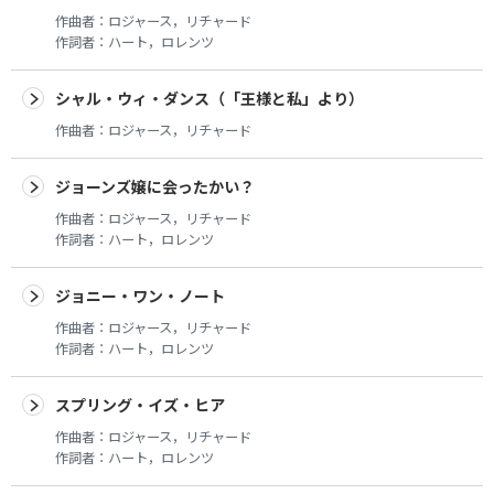
作曲者：
ロジャース，リチャード
作詞者：
ハート，ロレンツ
シャル・ウィ・ダンス（「王様と私」より）
作曲者：
ロジャース，リチャード
ジョーンズ嬢に会ったかい？
作曲者：
ロジャース，リチャード
作詞者：
ハート，ロレンツ
ジョニー・ワン・ノート
作曲者：
ロジャース，リチャード
作詞者：
ハート，ロレンツ
スプリング・イズ・ヒア
作曲者：
ロジャース，リチャード
作詞者：
ハート，ロレンツ