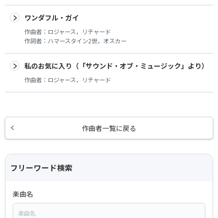
ワンダフル・ガイ
作曲者：
ロジャース，リチャード
作詞者：
ハマースタイン2世，オスカー
私のお気に入り（「サウンド・オブ・ミュージック」より）
作曲者：
ロジャース，リチャード
作曲者一覧に戻る
フリーワード検索
楽曲名