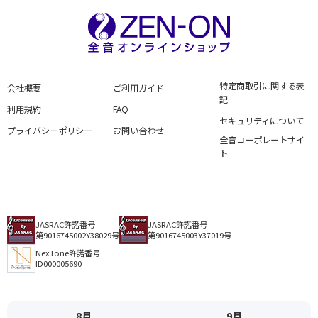
特定商取引に関する表
会社概要
ご利用ガイド
記
利用規約
FAQ
セキュリティについて
プライバシーポリシー
お問い合わせ
全音コーポレートサイ
ト
JASRAC許諾番号
JASRAC許諾番号
第9016745002Y38029号
第9016745003Y37019号
NexTone許諾番号
ID000005690
8月
9月