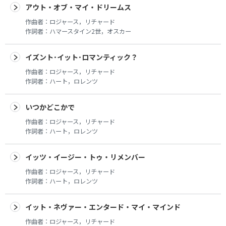
アウト・オブ・マイ・ドリームス
作曲者：
ロジャース，リチャード
作詞者：
ハマースタイン2世，オスカー
イズント･イット･ロマンティック？
作曲者：
ロジャース，リチャード
作詞者：
ハート，ロレンツ
いつかどこかで
作曲者：
ロジャース，リチャード
作詞者：
ハート，ロレンツ
イッツ・イージー・トゥ・リメンバー
作曲者：
ロジャース，リチャード
作詞者：
ハート，ロレンツ
イット・ネヴァー・エンタード・マイ・マインド
作曲者：
ロジャース，リチャード