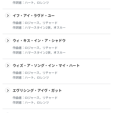
作詞者：
ハート，ロレンツ
イフ・アイ・ラヴド・ユー
作曲者：
ロジャース，リチャード
作詞者：
ハマースタイン2世，オスカー
ウィ・キス・イン・ア・シャドウ
作曲者：
ロジャース，リチャード
作詞者：
ハマースタイン2世，オスカー
ウィズ・ア・ソング・イン・マイ・ハート
作曲者：
ロジャース，リチャード
作詞者：
ハート，ロレンツ
エヴリシング・アイヴ・ガット
作曲者：
ロジャース，リチャード
作詞者：
ハート，ロレンツ