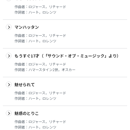
作曲者：
ロジャース，リチャード
作詞者：
ハート，ロレンツ
マンハッタン
作曲者：
ロジャース，リチャード
作詞者：
ハート，ロレンツ
もうすぐ17才（「サウンド・オブ・ミュージック」より）
作曲者：
ロジャース，リチャード
作詞者：
ハマースタイン2世，オスカー
魅せられて
作曲者：
ロジャース，リチャード
作詞者：
ハート，ロレンツ
魅惑のとりこ
作曲者：
ロジャース，リチャード
作詞者：
ハート，ロレンツ