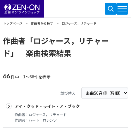
トップページ
作曲者から探す
ロジャース，リチャード
作曲者「ロジャース，リチャー
ド」 楽曲検索結果
66
件中 1～66件を表示
並び替え
アイ・クッド・ライト・ア・ブック
作曲者：
ロジャース，リチャード
作詞者：
ハート，ロレンツ