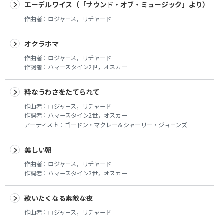
エーデルワイス（「サウンド・オブ・ミュージック」より）
作曲者：
ロジャース，リチャード
オクラホマ
作曲者：
ロジャース，リチャード
作詞者：
ハマースタイン2世，オスカー
粋なうわさをたてられて
作曲者：
ロジャース，リチャード
作詞者：
ハマースタイン2世，オスカー
アーティスト：
ゴードン・マクレー＆シャーリー・ジョーンズ
美しい朝
作曲者：
ロジャース，リチャード
作詞者：
ハマースタイン2世，オスカー
歌いたくなる素敵な夜
作曲者：
ロジャース，リチャード