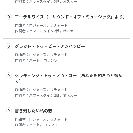
作詞者：
ハマースタイン2世，オスカー
エーデルワイス（「サウンド・オブ・ミュージック」より）
作曲者：
ロジャース，リチャード
作詞者：
ハマースタイン2世，オスカー
グラッド・トゥ・ビー・アンハッピー
作曲者：
ロジャース，リチャード
作詞者：
ハート，ロレンツ
ゲッティング・トゥ・ノウ・ユー（あなたを知ろうと努め
て）
作曲者：
ロジャース，リチャード
作詞者：
ハマースタイン2世，オスカー
書き残したい私の恋
作曲者：
ロジャース，リチャード
作詞者：
ハート，ロレンツ