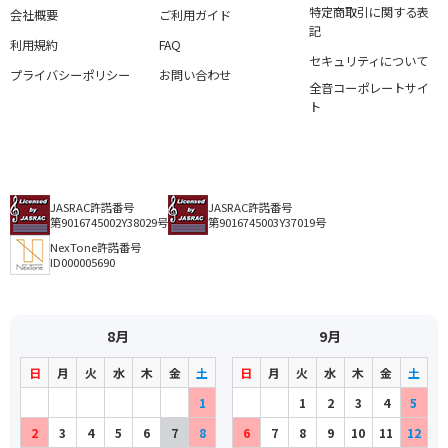
特定商取引に関する表
会社概要
ご利用ガイド
記
利用規約
FAQ
セキュリティについて
プライバシーポリシー
お問い合わせ
全音コーポレートサイ
ト
JASRAC許諾番号
JASRAC許諾番号
第9016745002Y38029号
第9016745003Y37019号
NexTone許諾番号
ID000005690
8月
9月
日
月
火
水
木
金
土
日
月
火
水
木
金
土
1
1
2
3
4
5
2
3
4
5
6
7
8
6
7
8
9
10
11
12