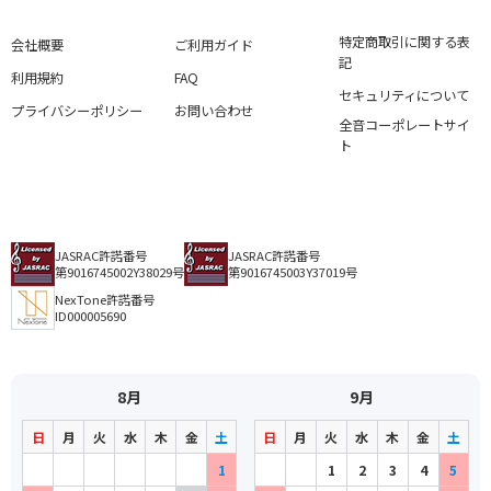
特定商取引に関する表
会社概要
ご利用ガイド
記
利用規約
FAQ
セキュリティについて
プライバシーポリシー
お問い合わせ
全音コーポレートサイ
ト
JASRAC許諾番号
JASRAC許諾番号
第9016745002Y38029号
第9016745003Y37019号
NexTone許諾番号
ID000005690
8月
9月
日
月
火
水
木
金
土
日
月
火
水
木
金
土
1
1
2
3
4
5