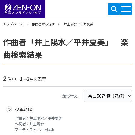
トップページ
作曲者から探す
井上陽水／平井夏美
作曲者「井上陽水／平井夏美」 楽
曲検索結果
2
件中 1～2件を表示
並び替え
少年時代
作曲者：
井上陽水／平井夏美
作詞者：
井上陽水
アーティスト：
井上陽水