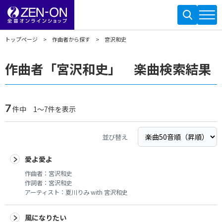
トップページ
作曲者から探す
宮沢和史
作曲者「宮沢和史」 楽曲検索結果
7
件中 1～7件を表示
並び替え
愛よ愛よ
作曲者：
宮沢和史
作詞者：
宮沢和史
アーティスト：
夏川りみ with 宮沢和史
風になりたい