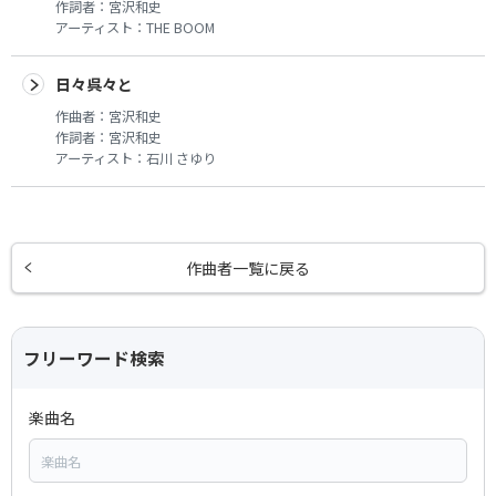
作詞者：
宮沢和史
アーティスト：
THE BOOM
日々呉々と
作曲者：
宮沢和史
作詞者：
宮沢和史
アーティスト：
石川 さゆり
作曲者一覧に戻る
フリーワード検索
楽曲名