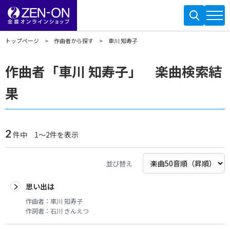
トップページ
作曲者から探す
車川 知寿子
作曲者「車川 知寿子」 楽曲検索結
果
2
件中 1～2件を表示
並び替え
思い出は
作曲者：
車川 知寿子
作詞者：
石川 きんえつ