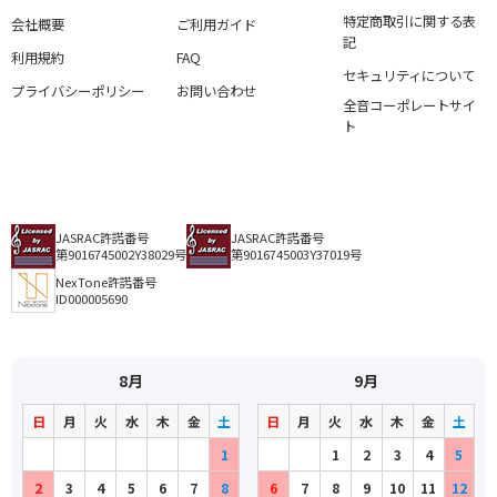
特定商取引に関する表
会社概要
ご利用ガイド
記
利用規約
FAQ
セキュリティについて
プライバシーポリシー
お問い合わせ
全音コーポレートサイ
ト
JASRAC許諾番号
JASRAC許諾番号
第9016745002Y38029号
第9016745003Y37019号
NexTone許諾番号
ID000005690
8月
9月
日
月
火
水
木
金
土
日
月
火
水
木
金
土
1
1
2
3
4
5
2
3
4
5
6
7
8
6
7
8
9
10
11
12