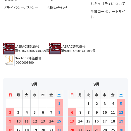
セキュリティについて
プライバシーポリシー
お問い合わせ
全音コーポレートサイ
ト
JASRAC許諾番号
JASRAC許諾番号
第9016745002Y38029号
第9016745003Y37019号
NexTone許諾番号
ID000005690
8月
9月
日
月
火
水
木
金
土
日
月
火
水
木
金
土
1
1
2
3
4
5
2
3
4
5
6
7
8
6
7
8
9
10
11
12
9
10
11
12
13
14
15
13
14
15
16
17
18
19
16
17
18
19
20
21
22
20
21
22
23
24
25
26