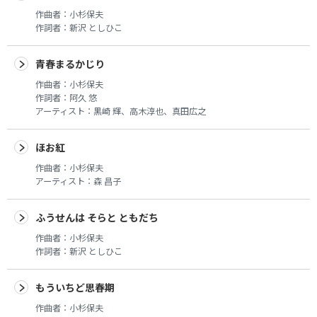
作曲者：
小杉保夫
作詞者：
新沢 としひこ
青春まるかじり
作曲者：
小杉保夫
作詞者：
阿久 悠
アーティスト：
黒崎 輝、高木淳也、真田広之
ほお紅
作曲者：
小杉保夫
アーティスト：
森 昌子
ふうせんは そらと ともだち
作曲者：
小杉保夫
作詞者：
新沢 としひこ
もういちど思春期
作曲者：
小杉保夫