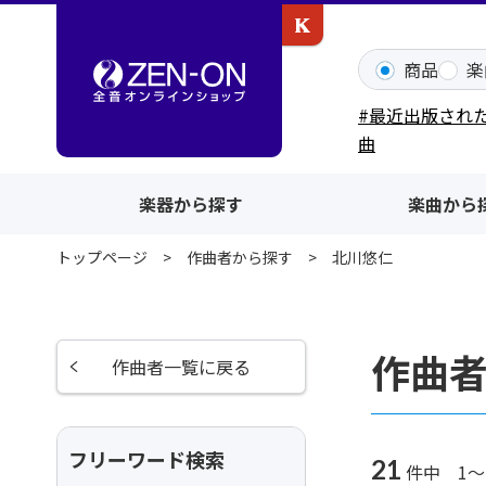
カワイ出版ONLINE
商品
楽
#最近出版され
曲
楽器から探す
楽曲から
トップページ
作曲者から探す
北川悠仁
作曲
作曲者一覧に戻る
フリーワード検索
21
件中 1～