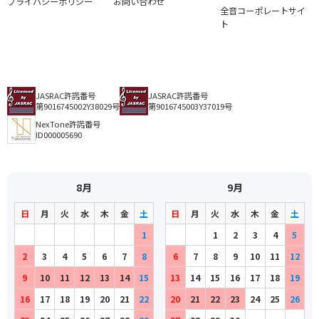
プライバシーポリシー
お問い合わせ
全音コーポレートサイ
ト
JASRAC許諾番号
JASRAC許諾番号
第9016745002Y38029号
第9016745003Y37019号
NexTone許諾番号
ID000005690
8月
9月
日
月
火
水
木
金
土
日
月
火
水
木
金
土
1
1
2
3
4
5
2
3
4
5
6
7
8
6
7
8
9
10
11
12
9
10
11
12
13
14
15
13
14
15
16
17
18
19
16
17
18
19
20
21
22
20
21
22
23
24
25
26