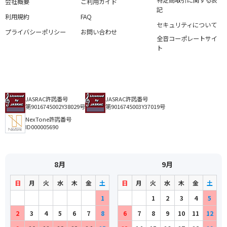
特定商取引に関する表
会社概要
ご利用ガイド
記
利用規約
FAQ
セキュリティについて
プライバシーポリシー
お問い合わせ
全音コーポレートサイ
ト
JASRAC許諾番号
JASRAC許諾番号
第9016745002Y38029号
第9016745003Y37019号
NexTone許諾番号
ID000005690
8月
9月
日
月
火
水
木
金
土
日
月
火
水
木
金
土
1
1
2
3
4
5
2
3
4
5
6
7
8
6
7
8
9
10
11
12