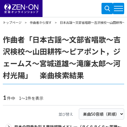
トップページ
作曲者から探す
日本古謡～文部省唱歌～吉沢検校～山田耕筰～
作曲者「日本古謡～文部省唱歌～吉
沢検校～山田耕筰～ピアポント，ジ
ェームス～宮城道雄～滝廉太郎～河
村光陽」 楽曲検索結果
1
件中 1～1件を表示
並び替え
日本の四季を彩る童謡唱歌メドレー（さくらさくら～茶摘～