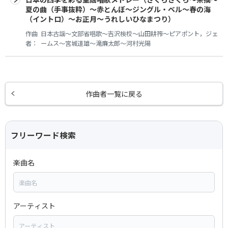
夏の曲（手事抜粋）～赤とんぼ～ジングル・ベル～春の海
（イントロ）～お正月～うれしいひなまつり）
作曲
日本古謡～文部省唱歌～吉沢検校～山田耕筰～ピアポント，ジェ
者：
ームス～宮城道雄～滝廉太郎～河村光陽
作曲者一覧に戻る
フリーワード検索
楽曲名
アーティスト