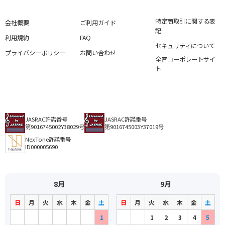
特定商取引に関する表
会社概要
ご利用ガイド
記
利用規約
FAQ
セキュリティについて
プライバシーポリシー
お問い合わせ
全音コーポレートサイ
ト
JASRAC許諾番号
JASRAC許諾番号
第9016745002Y38029号
第9016745003Y37019号
NexTone許諾番号
ID000005690
8月
9月
日
月
火
水
木
金
土
日
月
火
水
木
金
土
1
1
2
3
4
5