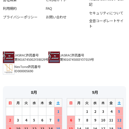
記
利用規約
FAQ
セキュリティについて
プライバシーポリシー
お問い合わせ
全音コーポレートサイ
ト
JASRAC許諾番号
JASRAC許諾番号
第9016745002Y38029号
第9016745003Y37019号
NexTone許諾番号
ID000005690
8月
9月
日
月
火
水
木
金
土
日
月
火
水
木
金
土
1
1
2
3
4
5
2
3
4
5
6
7
8
6
7
8
9
10
11
12
9
10
11
12
13
14
15
13
14
15
16
17
18
19