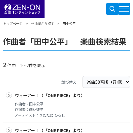
トップページ
作曲者から探す
田中公平
作曲者「田中公平」 楽曲検索結果
2
件中 1～2件を表示
並び替え
ウィーアー！（「ONE PIECE」より）
作曲者：
田中公平
作詞者：
藤林聖子
アーティスト：
きただに ひろし
ウィーアー！（「ONE PIECE」より）