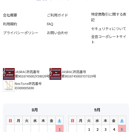
特定商取引に関する表
会社概要
ご利用ガイド
記
利用規約
FAQ
セキュリティについて
プライバシーポリシー
お問い合わせ
全音コーポレートサイ
ト
JASRAC許諾番号
JASRAC許諾番号
第9016745002Y38029号
第9016745003Y37019号
NexTone許諾番号
ID000005690
8月
9月
日
月
火
水
木
金
土
日
月
火
水
木
金
土
1
1
2
3
4
5