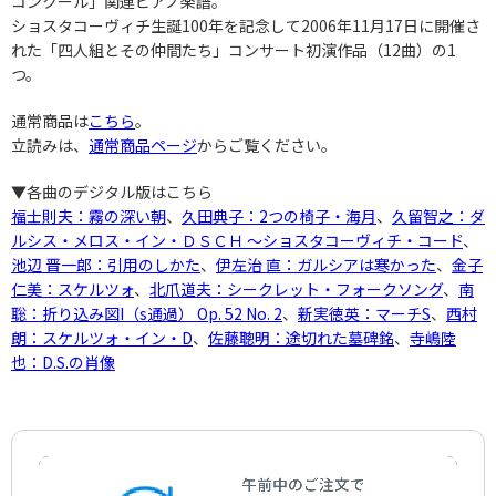
コンクール」関連ピアノ楽譜。
ショスタコーヴィチ生誕100年を記念して2006年11月17日に開催さ
れた「四人組とその仲間たち」コンサート初演作品（12曲）の1
つ。
通常商品は
こちら
。
立読みは、
通常商品ページ
からご覧ください。
▼各曲のデジタル版はこちら
福士則夫：霧の深い朝
、
久田典子：2つの椅子・海月
、
久留智之：ダ
ルシス・メロス・イン・ＤＳＣＨ ～ショスタコーヴィチ・コード
、
池辺 晋一郎：引用のしかた
、
伊左治 直：ガルシアは寒かった
、
金子
仁美：スケルツォ
、
北爪道夫：シークレット・フォークソング
、
南
聡：折り込み図I（s通過） Op. 52 No. 2
、
新実徳英：マーチS
、
西村
朗：スケルツォ・イン・D
、
佐藤聰明：途切れた墓碑銘
、
寺嶋陸
也：D.S.の肖像