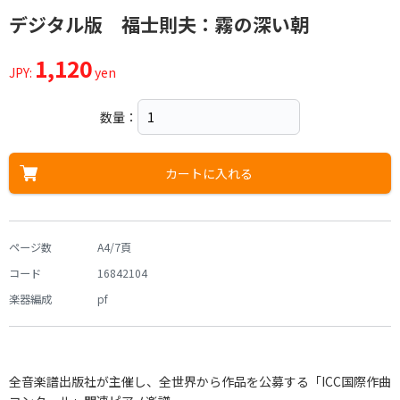
デジタル版 福士則夫：霧の深い朝
1,120
JPY:
yen
数量：
カートに入れる
ページ数
A4/7頁
コード
16842104
楽器編成
pf
全音楽譜出版社が主催し、全世界から作品を公募する「ICC国際作曲