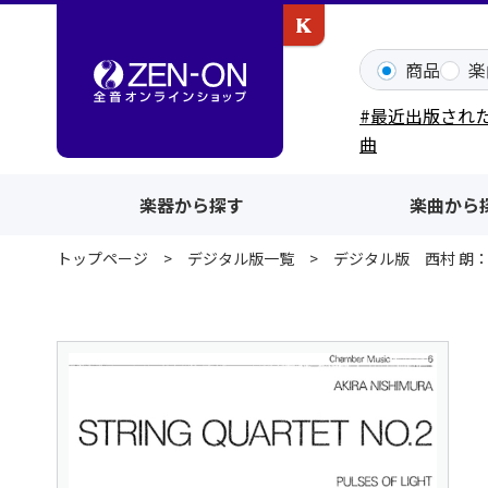
カワイ出版ONLINE
商品
楽
#最近出版され
曲
楽器から探す
楽曲から
トップページ
デジタル版一覧
デジタル版 西村 朗