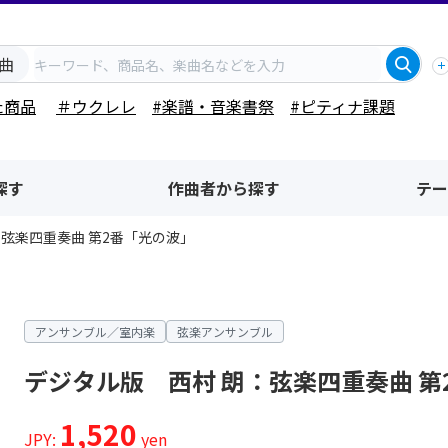
曲
た商品
＃ウクレレ
#楽譜・音楽書祭
#ピティナ課題
探す
作曲者から探す
テー
：弦楽四重奏曲 第2番「光の波」
アンサンブル／室内楽
弦楽アンサンブル
デジタル版 西村 朗：弦楽四重奏曲 第
1,520
JPY:
yen