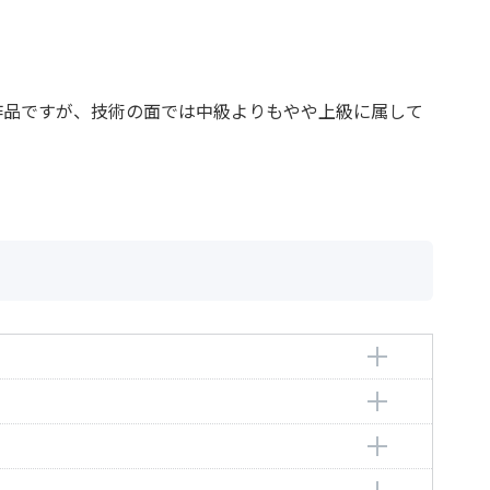
作品ですが、技術の面では中級よりもやや上級に属して
ル
ル
ル