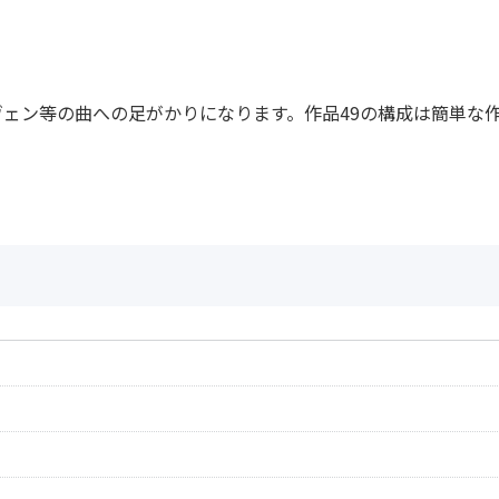
ェン等の曲への足がかりになります。作品49の構成は簡単な
作曲者：
ツェルニー，カー
Czerny，Carl
作曲者：
ツェルニー，カー
Czerny，Carl
作曲者：
ツェルニー，カー
Czerny，Carl