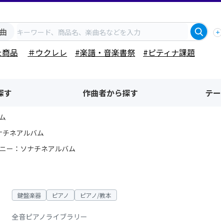
曲
た商品
＃ウクレレ
#楽譜・音楽書祭
#ピティナ課題
探す
作曲者から探す
テー
ム
ナチネアルバム
ニー：ソナチネアルバム
鍵盤楽器
ピアノ
ピアノ/教本
全音ピアノライブラリー