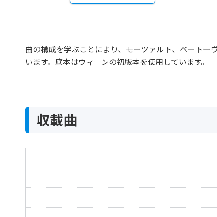
曲の構成を学ぶことにより、モーツァルト、ベートーヴ
います。底本はウィーンの初版本を使用しています。
収載曲
6つのソナチネ 第1番 Op.163-1
6 Leichte Sonatinen 1 Op.163-1
6つのソナチネ 第2番 Op.163-2
6 Leichte Sonatinen 2 Op.163-2
6つのソナチネ 第3番 Op.163-3
6 Leichte Sonatinen 3 Op.163-3