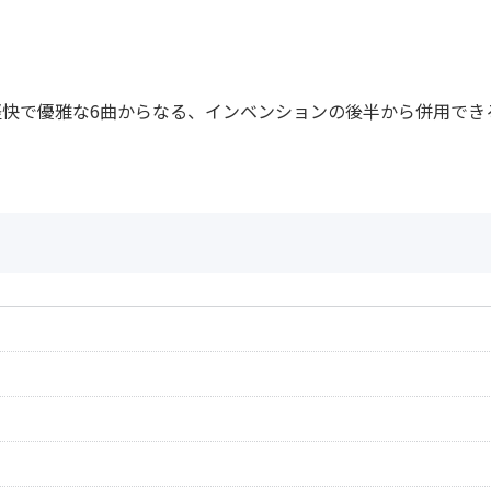
快で優雅な6曲からなる、インベンションの後半から併用でき
作曲者：
バッハ，ヨハン・
2
Bach，Johann Seb
作曲者：
バッハ，ヨハン・
Bach，Johann Seb
作曲者：
バッハ，ヨハン・
4
Bach，Johann Seb
作曲者：
バッハ，ヨハン・