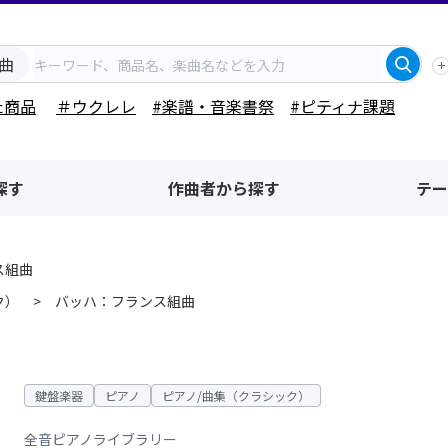
曲
た商品
＃ウクレレ
#楽譜・音楽書祭
#ピティナ課題
探す
作曲者から探す
テー
ス組曲
ク）
バッハ：フランス組曲
鍵盤楽器
ピアノ
ピアノ/曲集（クラシック）
全音ピアノライブラリー