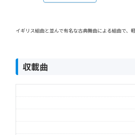
イギリス組曲と並んで有名な古典舞曲による組曲で、軽
収載曲
6つのフランス組曲 第1番 ニ短調 BWV.812
Die sechs Franzosischen Suiten 1 d-moll BWV.81
6つのフランス組曲 第2番 ハ短調 BWV.813
Die sechs Franzosischen Suiten 2 c-moll BWV.813
6つのフランス組曲 第3番 ロ短調 BWV.814
Die sechs Franzosischen Suiten 3 h-moll BWV.81
6つのフランス組曲 第4番 変ホ長調 BWV.815