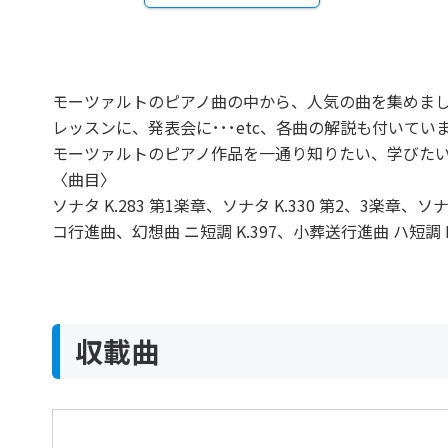
モーツァルトのピアノ曲の中から、人気の曲を集めま
レッスンに、発表会に･･･etc、各曲の解説も付いてい
モーツァルトのピアノ作品を一通り知りたい、学びた
〈曲目〉
ソナタ K.283 第1楽章、ソナタ K.330 第2、3楽章、ソ
コ行進曲、幻想曲 ニ短調 K.397、小葬送行進曲 ハ短調 K
収載曲
アンダンテ ハ長調 K6.1a