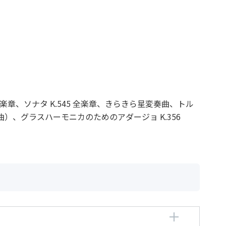
457 全楽章、ソナタ K.545 全楽章、きらきら星変奏曲、トル
（第3曲）、グラスハーモニカのためのアダージョ K.356
ォルフガング・アマデウス