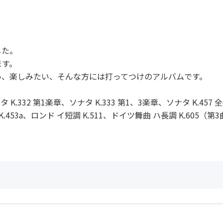
した。
ます。
い、楽しみたい、そんな方には打ってつけのアルバムです。
ナタ K.332 第1楽章、ソナタ K.333 第1、3楽章、ソナタ K.
.453a、ロンド イ短調 K.511、ドイツ舞曲 ハ長調 K.605
作曲者：
モーツァルト，ヴ