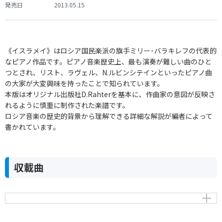
発売日
2013.05.15
《イスラメイ》はロシア国民楽派の旗手ミリー･バラキレフの代表的
なピアノ作品です。ピアノ音楽歴史上、最も演奏が難しい曲のひと
つとされ、リスト、ラヴェル、N.ルビンシテインといったピアノ曲
の大家が大変興味を持ったことで知られています。
本版はオリジナル出版社D.Rahterを基本に、作曲家の意図が反映さ
れるように慎重に制作された楽譜です。
ロシア音楽の歴史的背景から理解できる詳細な解説が編者によって
書かれています。
収載曲
東洋風幻想曲《イスラメイ》
“Islamey” Fantaisie orientale