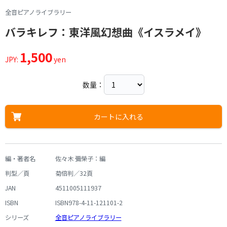
全音ピアノライブラリー
バラキレフ：東洋風幻想曲《イスラメイ》
1,500
JPY:
yen
数量：
カートに入れる
編・著者名
佐々木 彌榮子：編
判型／頁
菊倍判／32頁
JAN
4511005111937
ISBN
ISBN978-4-11-121101-2
シリーズ
全音ピアノライブラリー