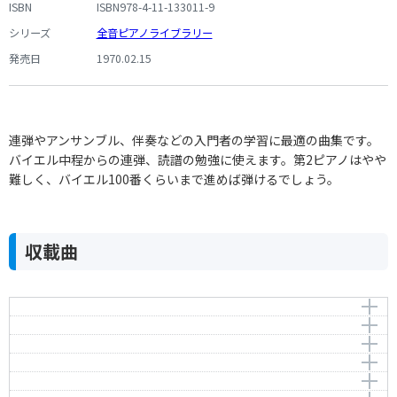
ISBN
ISBN978-4-11-133011-9
シリーズ
全音ピアノライブラリー
発売日
1970.02.15
連弾やアンサンブル、伴奏などの入門者の学習に最適の曲集です。
バイエル中程からの連弾、読譜の勉強に使えます。第2ピアノはやや
難しく、バイエル100番くらいまで進めば弾けるでしょう。
収載曲
旋律的小品 第1番 Op.149-1（連弾）
旋律的小品 第2番 Op.149-2（連弾）
Melodische Ubungsstucke fur Klavier zu 4 Handen im
Umfange von 5 Tonen 1 Op.149-1
旋律的小品 第3番 Op.149-3（連弾）
Melodische Ubungsstucke fur Klavier zu 4 Handen im
Umfange von 5 Tonen 2 Op.149-2
旋律的小品 第4番 Op.149-4（連弾）
Melodische Ubungsstucke fur Klavier zu 4 Handen im
作曲者：
ディアベリ，アントニオ
Umfange von 5 Tonen 3 Op.149-3
旋律的小品 第5番 Op.149-5（連弾）
Melodische Ubungsstucke fur Klavier zu 4 Handen im
Diabelli，Antonio
作曲者：
ディアベリ，アントニオ