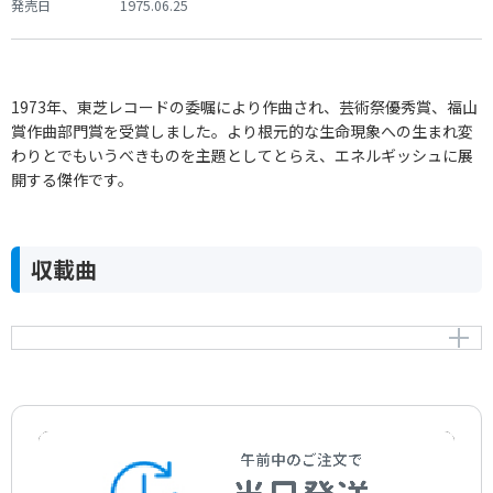
発売日
1975.06.25
1973年、東芝レコードの委嘱により作曲され、芸術祭優秀賞、福山
賞作曲部門賞を受賞しました。より根元的な生命現象への生まれ変
わりとでもいうべきものを主題としてとらえ、エネルギッシュに展
開する傑作です。
収載曲
ソナタ 第2番
Piano Sonata No.2
作曲者：
間宮芳生
Mamiya，Michio