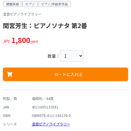
鍵盤楽器
ピアノ
ピアノ/作曲家作品
全音ピアノライブラリー
間宮芳生：ピアノソナタ 第2番
1,800
JPY:
yen
数量：
カートに入れる
判型／頁
菊倍判／44頁
JAN
4511005132581
ISBN
ISBN978-4-11-168230-0
シリーズ
全音ピアノライブラリー