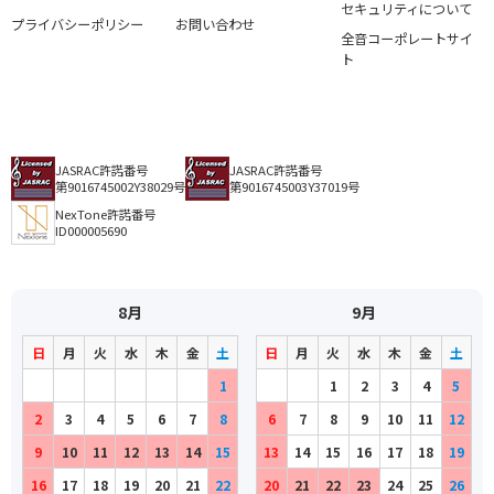
セキュリティについて
プライバシーポリシー
お問い合わせ
全音コーポレートサイ
ト
JASRAC許諾番号
JASRAC許諾番号
第9016745002Y38029号
第9016745003Y37019号
NexTone許諾番号
ID000005690
8月
9月
日
月
火
水
木
金
土
日
月
火
水
木
金
土
1
1
2
3
4
5
2
3
4
5
6
7
8
6
7
8
9
10
11
12
9
10
11
12
13
14
15
13
14
15
16
17
18
19
16
17
18
19
20
21
22
20
21
22
23
24
25
26