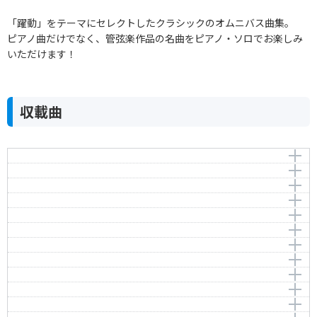
「躍動」をテーマにセレクトしたクラシックのオムニバス曲集。
ピアノ曲だけでなく、管弦楽作品の名曲をピアノ・ソロでお楽しみ
いただけます！
収載曲
幻想即興曲
ラ・カンパネラ
Fantaisie-Impromptu Op.66
飛翔
La Campanella
作曲者：
ショパン，フレデリック
威風堂々 第1番
Aufschwung
Chopin，Frédéric
作曲者：
リスト，フランツ
歓喜の歌
Pomp and Circumstance Marches No.1
Liszt，Franz
作曲者：
シューマン，ロベルト
ラプソディ・イン・ブルー
Ode to Joy
Schumann，Robert
作曲者：
エルガー，エドワード
別れの曲
Rhapsody in Blue
Elgar，Edward
作曲者：
ベートーヴェン，ルートヴィヒ・ヴァン
管弦楽組曲 第2番 ポロネーズ
Etude Op.10 No.3
Beethoven，Ludwig van
作曲者：
ガーシュイン，ジョージ／ガーシュイン，アイラ
ワルツ 第7番
Orchestral Suite No.2 Polonaise
Gershwin，George/ Gershwin，Ira
作曲者：
ショパン，フレデリック
ピアノ・ソナタ 第8番 《悲愴》 第1楽章
Waltz Op.64 No.2
Chopin，Frédéric
作曲者：
バッハ，ヨハン・ゼバスティアン
ピアノ協奏曲 第2番 全楽章より
Piano Sonata No.8 Op.13 1st mov.
Bach，Johann Sebastian
作曲者：
ショパン，フレデリック