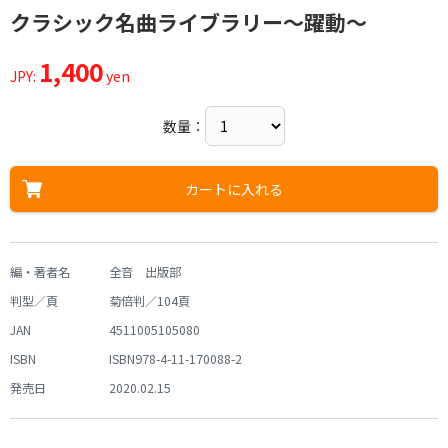
クラシック名曲ライブラリー～躍動～
1,400
JPY:
yen
数量：
カートに入れる
編・著者名
全音 出版部
判型／頁
菊倍判／104頁
JAN
4511005105080
ISBN
ISBN978-4-11-170088-2
発売日
2020.02.15