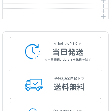
エリーゼのために
Piano Concerto No.2 in C minor Op.18
Chopin，Frédéric
作曲者：
ベートーヴェン，ルートヴィヒ・ヴァン
交響詩 《魔法使いの弟子》
Für Elise
Beethoven，Ludwig van
作曲者：
ラフマニノフ，セルゲイ
英雄ポロネーズ
L’Apprenti Sorcier
Rachmaninov，Sergei
作曲者：
ベートーヴェン，ルートヴィヒ・ヴァン
ワルツ ―組曲 《仮面舞踏会》 より―
Polonaise Op.53
Beethoven，Ludwig van
作曲者：
デュカス，ポール
Masquerade Suite “Waltz”
Dukas，Paul Abraham
作曲者：
ショパン，フレデリック
Chopin，Frédéric
作曲者：
ハチャトゥリャン，アラム
Khachaturian，Aram