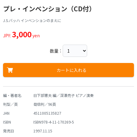
プレ・インベンション（CD付）
J.S.バッハ インベンションのまえに
3,000
JPY:
yen
数量：
カートに入れる
編・著者名
日下部憲夫 編／深澤亮子 ピアノ演奏
判型／頁
菊倍判／96頁
JAN
4511005135827
ISBN
ISBN978-4-11-170269-5
発売日
1997.11.15