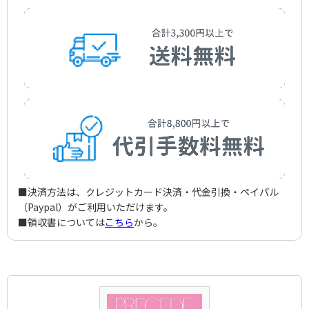
エントラー
Bourrée
Bach，Wilhelm Friedemann
作曲者：
モーツァルト，レオポルト
メヌエット K.2
Entree
Mozart，Leopold
作曲者：
モーツァルト，レオポルト
アレグロ K.3
Menuet
Mozart，Leopold
作曲者：
モーツァルト，レオポルト
カンツォネット
Allegro
Mozart，Leopold
作曲者：
モーツァルト，ヴォルフガング・アマデウス
スケルツァンド
Canzonet
Mozart，Wolfgang Amadeus
作曲者：
モーツァルト，ヴォルフガング・アマデウス
スケルツォ
Scherzando
Mozart，Wolfgang Amadeus
作曲者：
ネーフェ，クリスティアン・ゴットロープ
メヌエット
Scherzo
Neefe，C.G.
作曲者：
ネーフェ，クリスティアン・ゴットロープ
アリエッタ
Menuet
Neefe，C.G.
作曲者：
ミュラー
ガヴォット
Arietta
Muller
作曲者：
クリーガー，ヨハン
マーチ
Gavotte
Krieger，Johann Philipp
作曲者：
テュルク，ダニエル・ゴットロープ
スケルツァンド
Marcia
Turk，Daniel Gottlob
作曲者：
ヴィットハウアー，ヨハン・ゲオルグ
メヌエット
Scherzando
Witthauer，J.G.
作曲者：
クラーク，ジェレマイア
メヌエット
Menuet
Clarke，Jeremiah
作曲者：
スカルラッティ，アレッサンドロ
メヌエット
■決済方法は、クレジットカード決済・代金引換・ペイパル
Menuet
Scarlatti，Alessandro
作曲者：
ラモー，ジャン＝フィリップ
バレー
Menuet
（Paypal）がご利用いただけます。
Rameau，Jean-Philippe
作曲者：
ベーム，ゲオルグ
バレエ（舞曲）イ短調
Ballett
■領収書については
こちら
から。
Bohm，G.
作曲者：
ロカテリ，ピエトロ・アントニーオ
フーガ
Ballett
Locatelli，P.A.
作曲者：
キルンベルガー，ヨハン・フィリップ
古いドイツの踊り
Fugue
Kirnberger，Johann Philipp
作曲者：
キンデルマン，ヨハン・エラスムス
ロンド
Old German Dance
Kindermann，Johann Erasmus
作曲者：
パッヘルベル，ヨハン
カプリチオ
Rondo
Pachelbel，Johann
作曲者：
作曲者不詳
サラバンド
Capriccio
Anon.
作曲者：
作曲者不詳
フィナーレ
Sarabande