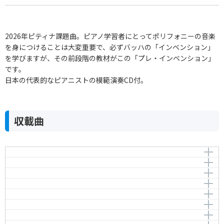
2026年ピティナ課題曲。ピアノ学習者にとってポリフォニーの音楽
を身につけることは大変重要で、必ずバッハの「インベンション」
を学びますが、その前段階の教材がこの「プレ・インベンション」
です。
日本の代表的なピアニストの模範演奏CD付。
収載曲
小フーガ 1番
小フーガ 2番
Miniature Fugue 1
小フーガ 3番
Miniature Fugue 2
作曲者：
ローリー，アレック
小フーガ 4番
Miniature Fugue 3
Rowley，Alec
作曲者：
ローリー，アレック
小フーガ 5番
Miniature Fugue 4
Rowley，Alec
作曲者：
ローリー，アレック
小さなカノン Op.14-82
Miniature Fugue 5
Rowley，Alec
作曲者：
ローリー，アレック
小さなカノン Op.14-92
Kleine Kanon Op.14-82
Rowley，Alec
作曲者：
ローリー，アレック