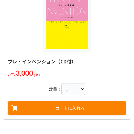
Anon.
作曲者：
ヘスラー，ヨハン・ヴィルヘルム
主題と変奏
Finale
Hassler，J.W.
作曲者：
コレッリ，アルカンジェロ
インパーティネンス
Thema-Variations
Corelli，Arcangelo
作曲者：
ヒュルマンデル，ニコラス＝ヨゼフ
ブーレ
Impertinence
Hullmandel，N.J.
作曲者：
ハッセ
プレリュード
Bourrée
Hasse，ヨハン・アドルフ
作曲者：
ヘンデル，ゲオルク・フリードリヒ
サラバンド ニ短調
Prelude
Händel，Georg Friedrich
作曲者：
ヘンデル，ゲオルク・フリードリヒ
主題と変奏
Sarabande d-moll
Händel，Georg Friedrich
作曲者：
ヘンデル，ゲオルク・フリードリヒ
Thema-Variations
Händel，Georg Friedrich
作曲者：
ヘンデル，ゲオルク・フリードリヒ
Händel，Georg Friedrich
作曲者：
ハイドン，フランツ・ヨーゼフ
Haydn，Franz Joseph
プレ・インベンション（CD付）
3,000
JPY:
yen
数量：
カートに入れる