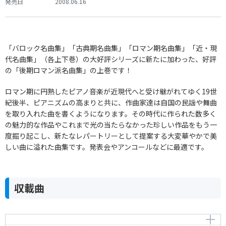
発売日
2008.06.16
「バロック名曲集」「古典期名曲集」「ロマン期名曲集」「近・現
代名曲集」（各上下巻）の大好評シリーズに新たに加わった、好評
の「後期ロマン派名曲集」の上巻です！
ロマン期に円熟したピアノ音楽が近現代へと受け継がれてゆく19世
紀後半、ピアニズムの高まりと共に、作曲家達は自国の民謡や舞曲
を取り入れた曲を書くようになります。その時代に作られた数多く
の魅力的な作品やこれまで光の当たらなかった珍しい作品をもう一
度掘り起こし、新たなレパートリーとして提案する大変華やかで美
しい曲に溢れた曲集です。発表会やアンコールなどに最適です。
収載曲
アルバムの綴り 無言歌 ホ長調