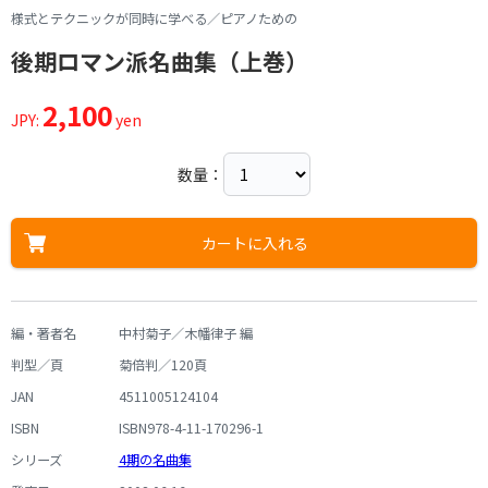
様式とテクニックが同時に学べる／ピアノための
後期ロマン派名曲集（上巻）
2,100
JPY:
yen
数量：
カートに入れる
編・著者名
中村菊子／木幡律子 編
判型／頁
菊倍判／120頁
JAN
4511005124104
ISBN
ISBN978-4-11-170296-1
シリーズ
4期の名曲集