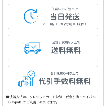
M.Americanae
Rhapsodie E-flat Major Op.119-4
Falla，Manuel de
作曲者：
ブゾーニ，フェルッチョ
作曲者：
ブラームス，ヨハネス
Busoni，Ferruccio
Brahms，Johannes
■決済方法は、クレジットカード決済・代金引換・ペイパル
（Paypal）がご利用いただけます。