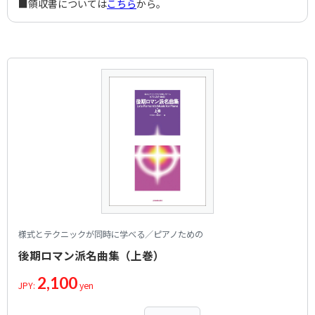
■領収書については
こちら
から。
様式とテクニックが同時に学べる／ピアノための
後期ロマン派名曲集（上巻）
2,100
JPY:
yen