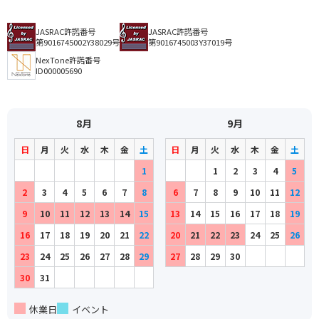
JASRAC許諾番号
JASRAC許諾番号
第9016745002Y38029号
第9016745003Y37019号
NexTone許諾番号
ID000005690
8月
9月
日
月
火
水
木
金
土
日
月
火
水
木
金
土
1
1
2
3
4
5
2
3
4
5
6
7
8
6
7
8
9
10
11
12
9
10
11
12
13
14
15
13
14
15
16
17
18
19
16
17
18
19
20
21
22
20
21
22
23
24
25
26
23
24
25
26
27
28
29
27
28
29
30
30
31
休業日
イベント