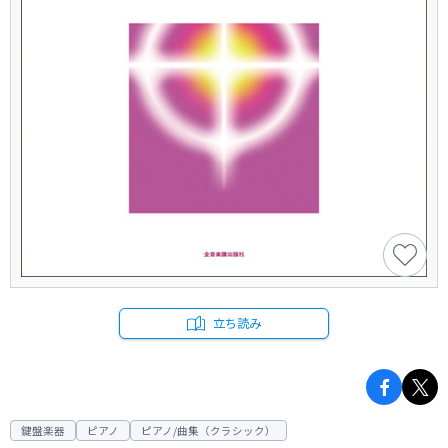
立ち読み
鍵盤楽器
ピアノ
ピアノ/曲集（クラシック）