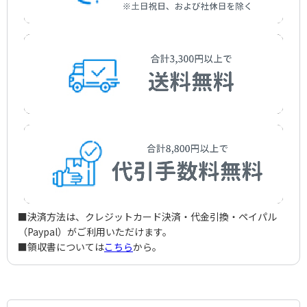
おかあさん
Anon.
作曲者：
岡野貞一
とんでったバナナ
Okano，Teiichi
作詞者：
作曲者：
近藤宮子
中田喜直
おうま
Kondo，Miyako
Nakada，Yoshinao
作詞者：
作曲者：
文部省唱歌
桜井 順
おどろうたのしいポーレチケ
Sakurai，Jun
作詞者：
作曲者：
田中ナナ
松島つね
もりのくまさん
Tanaka，Nana
Matsushima，Tsune
作詞者：
作曲者：
片岡 輝
-
ハッピー・バースディ・トゥ・ユー
Kataoka，Hikaru
Traditional
作詞者：
作曲者：
林 柳波
-
うみ（うみはひろいな）
Hayashi，Ryuha
Traditional
作詞者：
作曲者：
小林幹治
ヒル，ミルドレッド・J／ヒル，パティ・スミス
ふるさと
Kobayashi，Kanji
Hill，Mildred J/Hill，Patty Smith
作詞者：
作曲者：
馬場祥弘
井上武士
ふしぎなポケット
Baba，Yoshihiro
Inoue，Takeshi
作曲者：
岡野貞一
たなばたさま
Okano，Teiichi
作詞者：
作曲者：
林 柳波
渡辺 茂
よろこびのうた
Hayashi，Ryuha
Watanabe，Shigeru
作詞者：
作曲者：
高野辰之
下総皖一
ミッキーマウス・マーチ
Takano，Tatsuyuki
Shimofusa，Kanichi
作曲者：
ベートーヴェン，ルートヴィヒ・ヴァン
Beethoven，Ludwig van
作詞者：
作曲者：
権藤花代／林 柳波
ドッド，ジミー
Gondo，Hanayo/Hayashi，Ryuha
Dodd，Jimmie
作詞者：
漣 健児
■決済方法は、クレジットカード決済・代金引換・ペイパル
Sazanami，Kenji
（Paypal）がご利用いただけます。
■領収書については
こちら
から。