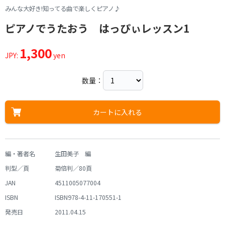
みんな大好き!知ってる曲で楽しくピアノ♪
ピアノでうたおう はっぴぃレッスン1
1,300
JPY:
yen
数量：
カートに入れる
編・著者名
生田美子 編
判型／頁
菊倍判／80頁
JAN
4511005077004
ISBN
ISBN978-4-11-170551-1
発売日
2011.04.15