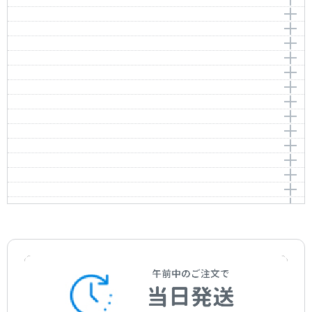
ほたるこい
Traditional
作曲者：
-
とんとんとんとんひげじいさん
Traditional
作曲者：
-
かっこう
Traditional
作詞者：
作曲者：
岩佐 東一郎
玉山英光
こいぬのマーチ
Iwasa，Toichiro
Tamayama，Hidemitsu
作曲者：
-
チューリップ
Traditional
作詞者：
作曲者：
作詞者不詳
-
きらきらぼし
Anon.
Traditional
作詞者：
作曲者：
小林純一
井上武士
むすんでひらいて
Kobayashi，Junichi
Inoue，Takeshi
作詞者：
作曲者：
久野静夫
-
はと
Kuno，Shizuo
Traditional
作曲者：
ルソー，ジャン＝ジャック
メリーさんのひつじ
Rousseau，Jean-Jacques
作曲者：
文部省唱歌
いとまきのうた
Monbusho-shouka
作曲者：
-
おてらのおしょうさん
Traditional
作曲者：
-
かもつれっしゃ
Traditional
作曲者：
-
おおきなくりのきのしたで
Traditional
作曲者：
若松正司
まめまき
Wakamatsu，Masashi
作曲者：
-
たきび
Traditional
作詞者：
作曲者：
山川啓介
日本教育音楽協会
めだかのがっこう
Yamakawa，Keisuke
-
作詞者：
作曲者：
作詞者不詳
渡辺 茂
とんぼのめがね
Anon.
Watanabe，Shigeru
作詞者：
作曲者：
日本教育音楽協会
中田喜直
こぎつね
Nakada，Yoshinao
作曲者：
平井 康三郎
はるがきた
Hirai，Kozaburo
作詞者：
作曲者：
茶木滋
-
こいのぼり（やねよりたかい）
Chaki，Shigeru
Traditional
作詞者：
作曲者：
額賀誠志
岡野貞一
ももたろう
Nukaga，Seishi
Okano，Teiichi
作曲者：
作曲者不詳