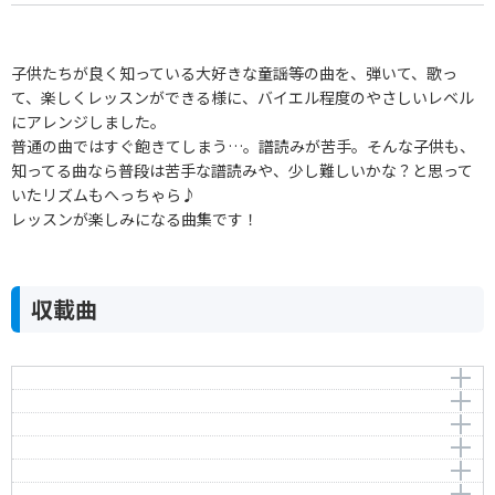
子供たちが良く知っている大好きな童謡等の曲を、弾いて、歌っ
て、楽しくレッスンができる様に、バイエル程度のやさしいレベル
にアレンジしました。
普通の曲ではすぐ飽きてしまう…。譜読みが苦手。そんな子供も、
知ってる曲なら普段は苦手な譜読みや、少し難しいかな？と思って
いたリズムもへっちゃら♪
レッスンが楽しみになる曲集です！
収載曲
いちばんぼしみつけた
ぶん ぶん ぶん
作曲者：
信時 潔
ちょうちょう
Nobutoki，Kiyoshi
作曲者：
-
かえるのがっしょう
Traditional
作詞者：
作曲者：
生沼 勝
-
アマリリス
Traditional
作曲者：
-