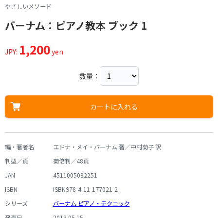
やさしいメソード
バーナム：ピアノ教本 ブック 1
1,200
JPY:
yen
数量：
カートに入れる
編・著者名
エドナ・メイ・バーナム 著／中村菊子 訳
判型／頁
菊倍判／48頁
JAN
4511005082251
ISBN
ISBN978-4-11-177021-2
シリーズ
バーナム ピアノ・テクニック
発売日
2013.05.15