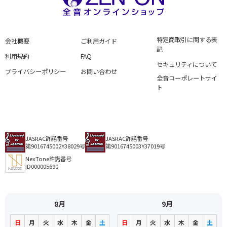
特定商取引に関する表
会社概要
ご利用ガイド
記
利用規約
FAQ
セキュリティについて
プライバシーポリシー
お問い合わせ
全音コーポレートサイ
ト
JASRAC許諾番号
JASRAC許諾番号
第9016745002Y38029号
第9016745003Y37019号
NexTone許諾番号
ID000005690
8月
9月
日
月
火
水
木
金
土
日
月
火
水
木
金
土