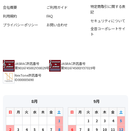
特定商取引に関する表
会社概要
ご利用ガイド
記
利用規約
FAQ
セキュリティについて
プライバシーポリシー
お問い合わせ
全音コーポレートサイ
ト
JASRAC許諾番号
JASRAC許諾番号
第9016745002Y38029号
第9016745003Y37019号
NexTone許諾番号
ID000005690
8月
9月
日
月
火
水
木
金
土
日
月
火
水
木
金
土
1
1
2
3
4
5
2
3
4
5
6
7
8
6
7
8
9
10
11
12