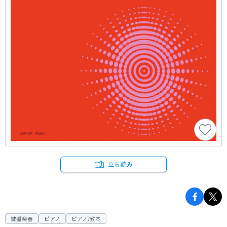
立ち読み
鍵盤楽器
ピアノ
ピアノ/教本