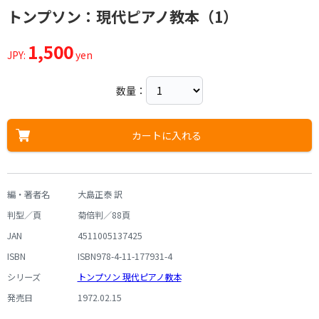
トンプソン：現代ピアノ教本（1）
1,500
JPY:
yen
数量：
カートに入れる
編・著者名
大島正泰 訳
判型／頁
菊倍判／88頁
JAN
4511005137425
ISBN
ISBN978-4-11-177931-4
シリーズ
トンプソン 現代ピアノ教本
発売日
1972.02.15