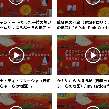
ャンデー ～たった一粒の想い
薄紅色の回廊（春畑セロリ：
セロリ：ぶらぶーらの地図）/
の地図）/ A Pale-Pink Corrid
rry Flavor Candy : A Drop
Haruhata)
es
ナ・ディ・ブレーシャ（春畑
かもめからの招待状（春畑セ
らぶーらの地図）/
ぶーらの地図）/ Invitation 
a di Brescia (Céleri
Seagulls (Céleri Haruhata)
)