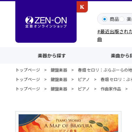
カワイ出版ONLINE
商品
楽
#最近出版され
曲
楽器から探す
楽曲から
トップページ
鍵盤楽器
春畑 セロリ：ぶらぶーらの
トップページ
鍵盤楽器
ピアノ
春畑 セロリ：ぶ
トップページ
鍵盤楽器
ピアノ
作曲家作品