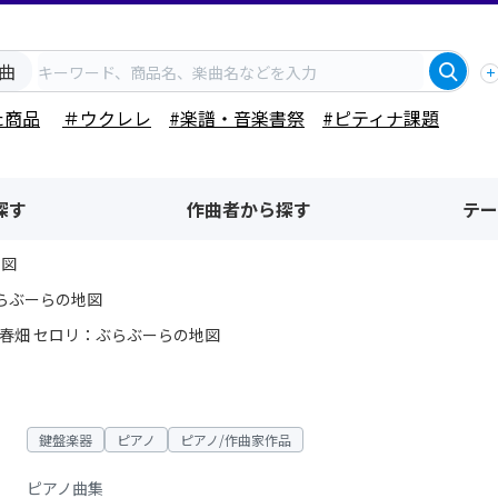
曲
た商品
＃ウクレレ
#楽譜・音楽書祭
#ピティナ課題
探す
作曲者から探す
テー
地図
らぶーらの地図
春畑 セロリ：ぶらぶーらの地図
鍵盤楽器
ピアノ
ピアノ/作曲家作品
ピアノ曲集