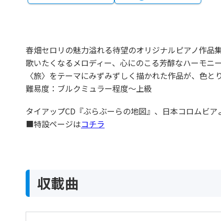
春畑セロリの魅力溢れる待望のオリジナルピアノ作品
歌いたくなるメロディー、心にのこる芳醇なハーモニ
〈旅〉をテーマにみずみずしく描かれた作品が、色と
難易度：ブルクミュラー程度～上級
タイアップCD『ぶらぶーらの地図』、日本コロムビアより発
■特設ページは
コチラ
収載曲