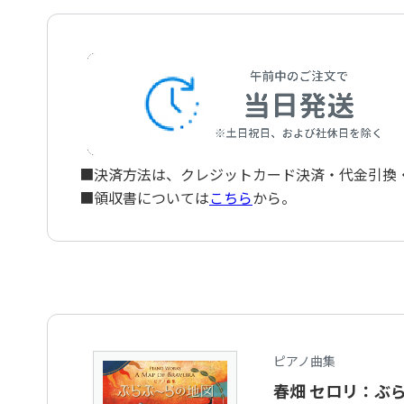
A Craft Studio in Gubbio
月明かりの湖水
The Moonlit Lake
薄紅色の回廊
A Pale-Pink Corridor
ニンナナンナ・ディ・ブレーシャ
Ninnananna di Brescia
システィーナ幻想
A Vision of Cappella Sistina
■決済方法は、クレジットカード決済・代金引換・ペ
■領収書については
こちら
から。
ピアノ曲集
春畑 セロリ：ぶ