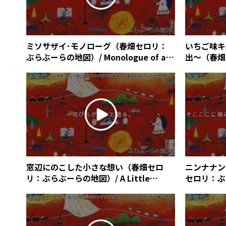
ミソサザイ･モノローグ（春畑セロリ：
いちご味キ
ぶらぶーらの地図）/ Monologue of a
出～（春畑
Eurasian Wren (Céleri Haruhata)
A Strawbe
of Memori
窓辺にのこした小さな想い（春畑セロ
ニンナナン
リ：ぶらぶーらの地図）/ A Little
セロリ：ぶ
Feeling Left by the Window (Céleri
Ninnanann
Haruhata)
Haruhata