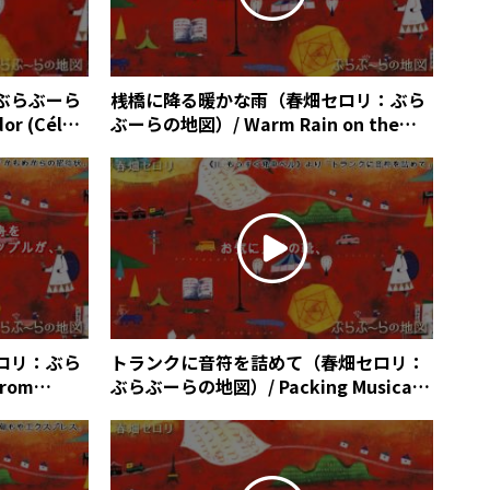
ぶらぶーら
桟橋に降る暖かな雨（春畑セロリ：ぶら
or (Céleri
ぶーらの地図）/ Warm Rain on the
Pier (Céleri Haruhata)
ロリ：ぶら
トランクに音符を詰めて（春畑セロリ：
from
ぶらぶーらの地図）/ Packing Musical
Notes in the Trunk (Céleri Haruhata)