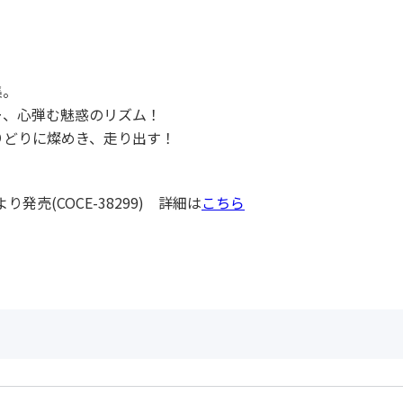
集。
ー、心弾む魅惑のリズム！
りどりに燦めき、走り出す！
売(COCE-38299) 詳細は
こちら