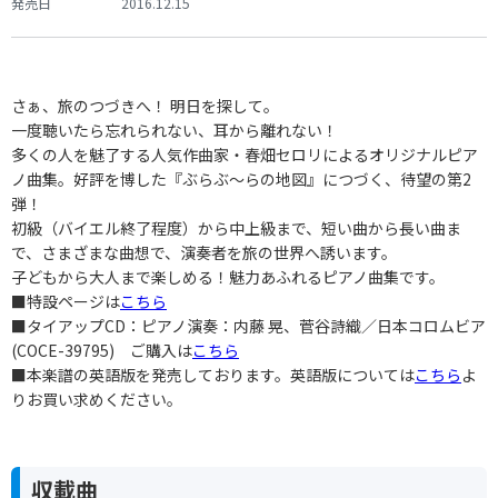
発売日
2016.12.15
さぁ、旅のつづきへ！ 明日を探して。
一度聴いたら忘れられない、耳から離れない！
多くの人を魅了する人気作曲家・春畑セロリによるオリジナルピア
ノ曲集。好評を博した『ぶらぶ～らの地図』につづく、待望の第2
弾！
初級（バイエル終了程度）から中上級まで、短い曲から長い曲ま
で、さまざまな曲想で、演奏者を旅の世界へ誘います。
子どもから大人まで楽しめる！魅力あふれるピアノ曲集です。
■特設ページは
こちら
■タイアップCD：ピアノ演奏：内藤 晃、菅谷詩織／日本コロムビア
(COCE-39795) ご購入は
こちら
■本楽譜の英語版を発売しております。英語版については
こちら
よ
りお買い求めください。
収載曲