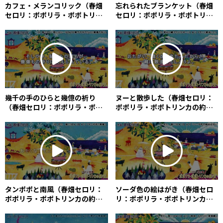
カフェ・メランコリック（春畑
忘れられたブランケット（春畑
セロリ：ポポリラ・ポポトリン
セロリ：ポポリラ・ポポトリン
カの約束） / Café
カの約束） / Forgotten
Mélancolique (Céleri
Blanket (Céleri Haruhata)
Haruhata)
幾千の手のひらと幾億の祈り
ヌーと散歩した（春畑セロリ：
（春畑セロリ：ポポリラ・ポポ
ポポリラ・ポポトリンカの約
トリンカの約束） / Thousands
束） / A Walk with a Gnu
of Palms and Millions of
(Céleri Haruhata)
Prayers (Céleri Haruhata)
タンポポと南風（春畑セロリ：
ソーダ色の絵はがき（春畑セロ
ポポリラ・ポポトリンカの約
リ：ポポリラ・ポポトリンカの
束） / Dandelion and South
約束） / A Postcard in the
Wind (Céleri Haruhata)
Color of Soda (Céleri