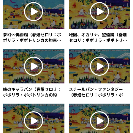
Haruhata)
夢幻∞美術館（春畑セロリ：ポ
地図、オカリナ、望遠鏡（春畑
ポリラ・ポポトリンカの約束） /
セロリ：ポポリラ・ポポトリン
A Boundless Dreamy Art
カの約束） / A Map, an
Gallery (Céleri Haruhata)
Ocarina and a Telescope
(Céleri Haruhata)
峠のキャラバン（春畑セロリ：
スチールパン・ファンタジー
ポポリラ・ポポトリンカの約
（春畑セロリ：ポポリラ・ポポ
束） / A Caravan in a
トリンカの約束） / Steelpan
Mountain Pass (Céleri
Fantasy (Céleri Haruhata)
Haruhata)