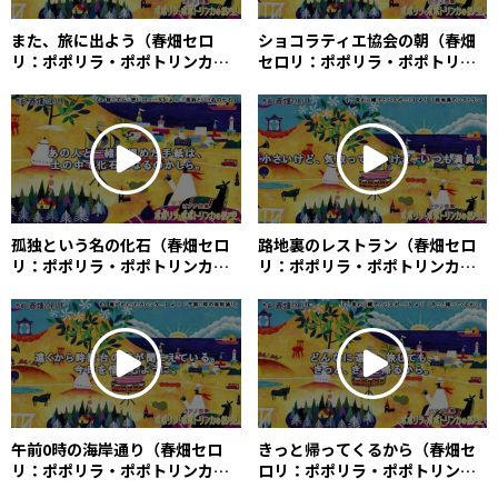
また、旅に出よう（春畑セロ
ショコラティエ協会の朝（春畑
リ：ポポリラ・ポポトリンカの
セロリ：ポポリラ・ポポトリン
約束） / Let’s Start a Journey
カの約束） / Morning at the
Again (Céleri Haruhata)
Chocolatier Association
(Céleri Haruhata)
孤独という名の化石（春畑セロ
路地裏のレストラン（春畑セロ
リ：ポポリラ・ポポトリンカの
リ：ポポリラ・ポポトリンカの
約束） / A Fossil Called
約束） / A Restaurant at the
Loneliness (Céleri Haruhata)
End of an Alley (Céleri
Haruhata)
午前0時の海岸通り（春畑セロ
きっと帰ってくるから（春畑セ
リ：ポポリラ・ポポトリンカの
ロリ：ポポリラ・ポポトリンカ
約束） / Midnight Seafront
の約束） / I Will Be Back, My