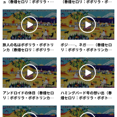
ュ（春畑セロリ：ポポリラ・ポ
（春畑セロリ：ポポリラ・ポポ
ポトリンカの約束） /
トリンカの約束） / The Forest
Cappuccino and Brioche at a
Train Tiny Raccoon (Céleri
Square (Céleri Haruhata)
Haruhata)
旅人の名はポポリラ・ポポトリ
ポジ……、ネガ……（春畑セロ
ンカ（春畑セロリ：ポポリラ・
リ：ポポリラ・ポポトリンカの
ポポトリンカの約束） / The
約束） / Positive and
Traveler’s Name Is Popolila
Negative (Céleri Haruhata)
Popotolinka
アンドロイドの休日（春畑セロ
ハミングバード号の想い出（春
リ：ポポリラ・ポポトリンカの
畑セロリ：ポポリラ・ポポトリ
約束） / A Day Off of an
ンカの約束） / Memory of the
Android (Céleri Haruhata)
Hummingbird (Céleri
Haruhata)