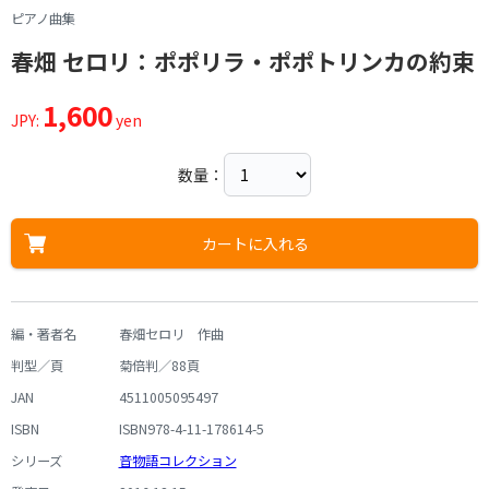
ピアノ曲集
春畑 セロリ：ポポリラ・ポポトリンカの約束
1,600
JPY:
yen
数量：
カートに入れる
編・著者名
春畑セロリ 作曲
判型／頁
菊倍判／88頁
JAN
4511005095497
ISBN
ISBN978-4-11-178614-5
シリーズ
音物語コレクション