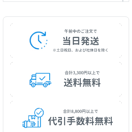
作曲者：
春畑 セロリ
グラジオラスの埋葬
Morning at The Chocolatier Association
Haruhata，Céleri
作曲者：
春畑 セロリ
孤独という名の化石
Gladiolus's Burial
Haruhata，Céleri
作曲者：
春畑 セロリ
六番目の奇跡
A Fossil Called Loneliness
Haruhata，Céleri
作曲者：
春畑 セロリ
ポジ……、ネガ……
The Sixth Miracle
Haruhata，Céleri
作曲者：
春畑 セロリ
ティアレ・マオリの里にて
Positive and Negative
Haruhata，Céleri
作曲者：
春畑 セロリ
幾千の手のひらと幾億の祈り
In a Village Filled with the Scent of Tiare Maori
Haruhata，Céleri
作曲者：
春畑 セロリ
リック☆ラック☆パック ～夜の砂漠はカーニバルだ
Thousands of Palms and Millions of Prayers
Haruhata，Céleri
作曲者：
春畑 セロリ
～ （連弾）
Haruhata，Céleri
作曲者：
春畑 セロリ
Rick Luck Pack ～Desert Becomes a Carnival at Night～
Haruhata，Céleri
（4hands）
作曲者：
春畑 セロリ
Haruhata，Céleri