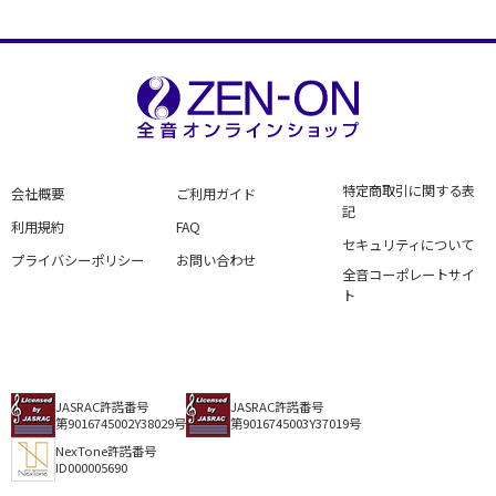
(Céleri Haruhata)
Dear (Céleri Haruhata)
特定商取引に関する表
会社概要
ご利用ガイド
記
利用規約
FAQ
セキュリティについて
プライバシーポリシー
お問い合わせ
全音コーポレートサイ
ト
JASRAC許諾番号
JASRAC許諾番号
第9016745002Y38029号
第9016745003Y37019号
NexTone許諾番号
ID000005690