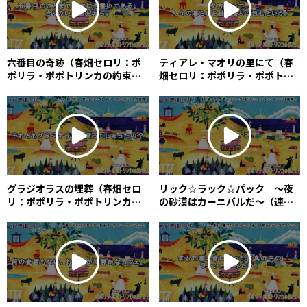
六番目の奇跡（春畑セロリ：ポ
ティアレ・マオリの里にて（春
ポリラ・ポポトリンカの約束） /
畑セロリ：ポポリラ・ポポトリ
The Sixth Miracle (Céleri
ンカの約束） / In a Village
Haruhata)
Filled with the Scent of Tiare
Maori
グラジオラスの埋葬（春畑セロ
リック☆ラック☆パック ～夜
リ：ポポリラ・ポポトリンカの
の砂漠はカーニバルだ～（連
約束） / Gladiolus’s Burial
弾）（春畑セロリ：ポポリラ・
(Céleri Haruhata)
ポポトリンカの約束） / Rick
Luck Pack（4hands） (Céleri
Haruhata)